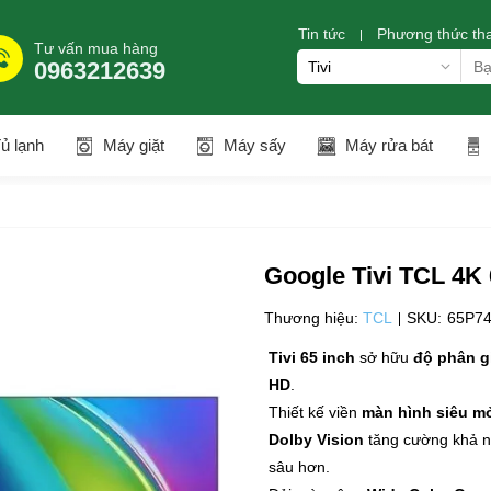
Tin tức
Phương thức th
Tư vấn mua hàng
0963212639
ủ lạnh
Máy giặt
Máy sấy
Máy rửa bát
Google Tivi TCL 4K 
Thương hiệu:
TCL
SKU:
65P7
Tivi 65 inch
sở hữu
độ phân g
HD
.
Thiết kế viền
màn hình siêu 
Dolby Vision
tăng cường khả nă
sâu hơn.