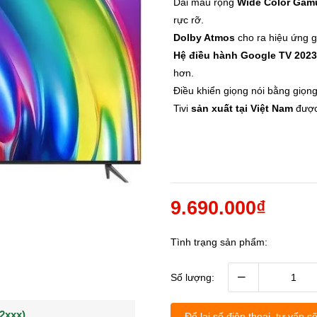
Dải màu rộng
Wide Color Gam
rực rỡ.
Dolby Atmos
cho ra hiệu ứng g
Hệ điều hành Google TV 2023
hơn.
Điều khiển giọng nói bằng giọng
Tivi
sản xuất tại Việt Nam
đượ
9.690.000₫
Tình trạng sản phẩm:
–
Số lượng:
(0902021xxx)
0963544xxx)
Khách hàng Nguyễn q
Để lại số điện thoại, tư vấn sẽ