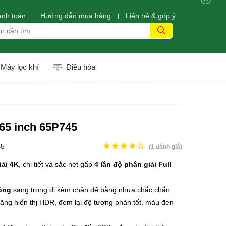
anh toán
Hướng dẫn mua hàng
Liên hệ & góp ý
Máy lọc khí
Điều hòa
65 inch 65P745
45
(
1
đánh giá)
iải 4K
, chi tiết và sắc nét gấp
4 lần độ phân giải Full
mỏng
sang trọng đi kèm chân đế bằng nhựa chắc chắn.
ng hiển thị HDR, đem lại độ tương phản tốt, màu đen