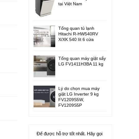
tại Việt Nam
Tổng quan tủ lạnh
Hitachi R-HW540RV
X/XK 540 lít 6 cửa
Tổng quan máy giặt sấy
LG FV1411H3BA 11 kg
Lý do chọn mua máy
giặt LG Inverter 9 kg
FV1209S5W,
FV1209S5P
Để được hỗ trợ tốt nhất. Hãy gọi