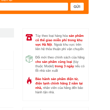
 trước (14/04/2026)
Đ
GỬI
Tùy theo loại hàng hóa
sản phẩm
có thể giao miễn phí trong khu
vực Hà Nội
. Ngoài khu vực trên
liên hệ thỏa thuận phí vận chuyển
Đổi mới theo chính sách của hãng
cho sản phẩm cùng loại
(tùy
thuộc Model)
trong 3 ngày
nếu có
lỗi nhà sản xuất
Bảo hành sản phẩm điện tử,
điện lạnh chính hãng 2 năm tại
nhà,
nhân viên của hãng đến bảo
hành tận nhà.