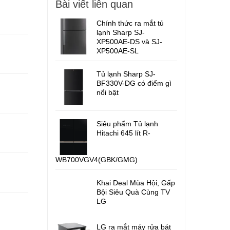
Bài viết liên quan
Chính thức ra mắt tủ
lạnh Sharp SJ-
XP500AE-DS và SJ-
XP500AE-SL
Tủ lạnh Sharp SJ-
BF330V-DG có điểm gì
nổi bật
Siêu phẩm Tủ lạnh
Hitachi 645 lít R-
WB700VGV4(GBK/GMG)
Khai Deal Mùa Hội, Gấp
Bội Siêu Quà Cùng TV
LG
LG ra mắt máy rửa bát