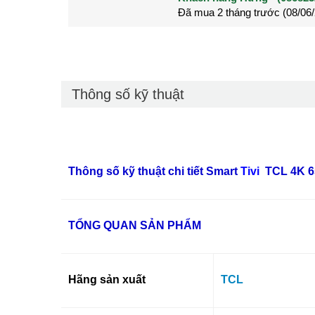
Đã mua 2 tháng trước (28/05
Đã mua 3 tháng trước (27/04
Thông số kỹ thuật
Thông số kỹ thuật chi tiết Smart
Tivi
TCL 4K 6
TỔNG QUAN SẢN PHẨM
Hãng sản xuất
TCL