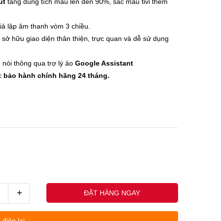
ut
tăng dung tích màu lên đến 90%, sắc màu tivi thêm
iả lập âm thanh vòm 3 chiều.
sở hữu giao diện thân thiện, trực quan và dễ sử dụng
 nói thông qua trợ lý ảo
Google Assistant
c
bảo hành chính hãng 24 tháng.
+
ĐẶT HÀNG NGAY
uốc nhân - (0845678xxx)
Khách h
 điện lại