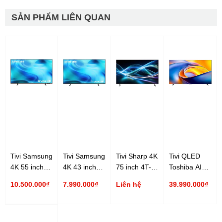
SẢN PHẨM LIÊN QUAN
Tivi Samsung
Tivi Samsung
Tivi Sharp 4K
Tivi QLED
4K 55 inch
4K 43 inch
75 inch 4T-
Toshiba AI
UA55U8500H
UA43U8500H
C75HJ6000X
4K 100 inch
10.500.000₫
7.990.000₫
Liên hệ
39.990.000₫
100Z570RP