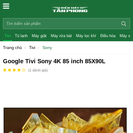
Tivi
Tủ lạnh
Máy giặt
Máy rửa bát
Máy lọc khí
Điều hòa
Máy sấ
Trang chủ
Tivi
Sony
Google Tivi Sony 4K 85 inch 85X90L
(
1
đánh giá)