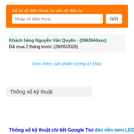
Để lại số điện thoại, tư vấn sẽ điện lại
GỬI
Khách hàng Nguyễn Văn Quyền - (0963544xxx)
Khách hàng Nguyễn Thành Long - (0902021xxx)
Khá
Đã mua 2 tháng trước (28/05/2026)
Đã mua 3 tháng trước (27/04/2026)
Đã m
Xem thêm sản phẩm tương tự khác
Thông số kỹ thuật
Thông số kỹ thuật chi tiết Google
Tivi
đèn nền mini LE