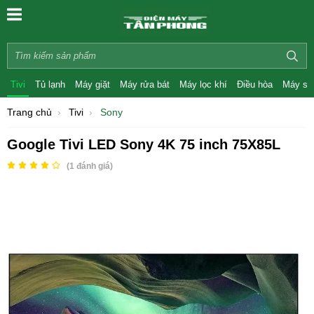
Tivi
Tủ lạnh
Máy giặt
Máy rửa bát
Máy lọc khí
Điều hòa
Máy sấ
Trang chủ
Tivi
Sony
Google Tivi LED Sony 4K 75 inch 75X85L
(
1
đánh giá)