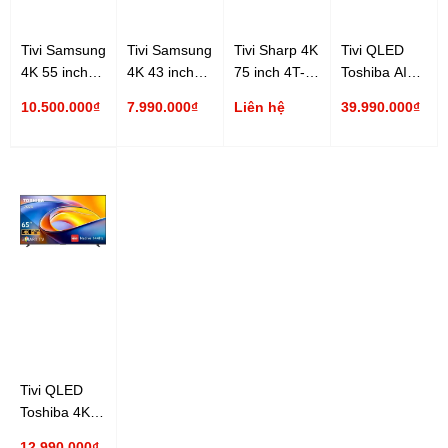
Tivi Samsung
Tivi Samsung
Tivi Sharp 4K
Tivi QLED
4K 55 inch
4K 43 inch
75 inch 4T-
Toshiba AI
UA55U8500H
UA43U8500H
C75HJ6000X
4K 100 inch
10.500.000₫
7.990.000₫
Liên hệ
39.990.000₫
100Z570RP
Tivi QLED
Toshiba 4K
65 inch
12.990.000₫