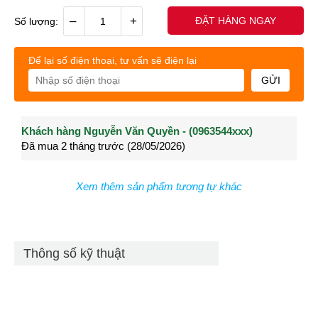
–
+
ĐẶT HÀNG NGAY
Số lượng:
Để lại số điện thoại, tư vấn sẽ điện lại
GỬI
Khách hàng Nguyễn Văn Quyền - (0963544xxx)
Khách hàng Nguyễn Thành Long - (0902021xxx)
Khá
Đã mua 2 tháng trước (28/05/2026)
Đã mua 3 tháng trước (27/04/2026)
Đã m
Xem thêm sản phẩm tương tự khác
Thông số kỹ thuật