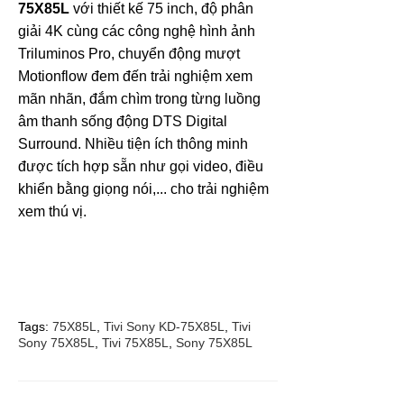
75X85L
với thiết kế 75 inch, độ phân
giải 4K cùng các công nghệ hình ảnh
Triluminos Pro, chuyển động mượt
Motionflow đem đến trải nghiệm xem
mãn nhãn, đắm chìm trong từng luồng
âm thanh sống động DTS Digital
Surround. Nhiều tiện ích thông minh
được tích hợp sẵn như gọi video, điều
khiển bằng giọng nói,... cho trải nghiệm
xem thú vị.
Tags:
75X85L
,
Tivi Sony KD-75X85L
,
Tivi
Sony 75X85L
,
Tivi 75X85L
,
Sony 75X85L