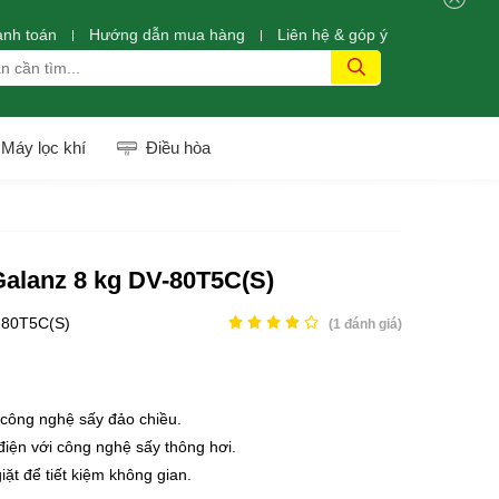
anh toán
Hướng dẫn mua hàng
Liên hệ & góp ý
Máy lọc khí
Điều hòa
Galanz 8 kg DV-80T5C(S)
-80T5C(S)
(
1
đánh giá)
 công nghệ sấy đảo chiều.
điện với công nghệ sấy thông hơi.
ặt để tiết kiệm không gian.