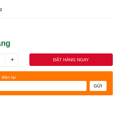
g
àng
+
ĐẶT HÀNG NGAY
 điện lại
GỬI
uốc nhân - (0845678xxx)
Khách h