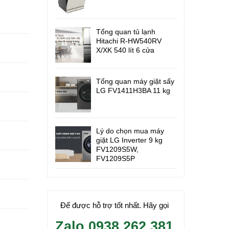
Tổng quan tủ lạnh
Hitachi R-HW540RV
X/XK 540 lít 6 cửa
Tổng quan máy giặt sấy
LG FV1411H3BA 11 kg
Lý do chọn mua máy
giặt LG Inverter 9 kg
FV1209S5W,
FV1209S5P
Để được hỗ trợ tốt nhất. Hãy gọi
Zalo 0938.262.381