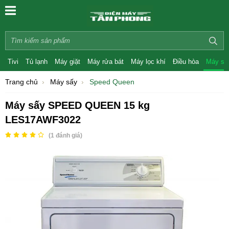
Tivi
Tủ lạnh
Máy giặt
Máy rửa bát
Máy lọc khí
Điều hòa
Máy sấ
Trang chủ
Máy sấy
Speed Queen
Máy sấy SPEED QUEEN 15 kg
LES17AWF3022
(
1
đánh giá)