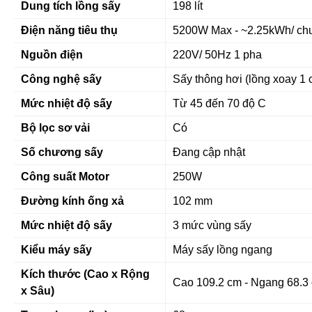
Dung tích lồng sấy
198 lít
Điện năng tiêu thụ
5200W Max - ~2.25kWh/ chu 
Nguồn điện
220V/ 50Hz 1 pha
Công nghệ sấy
Sấy thông hơi (lồng xoay 1 
Mức nhiệt độ sấy
Từ 45 đến 70 độ C
Bộ lọc sơ vải
Có
Số chương sấy
Đang cập nhật
Công suất Motor
250W
Đường kính ống xả
102 mm
Mức nhiệt độ sấy
3 mức vùng sấy
Kiểu máy sấy
Máy sấy lồng ngang
Kích thước (Cao x Rộng
Cao 109.2 cm - Ngang 68.3 
x Sâu)