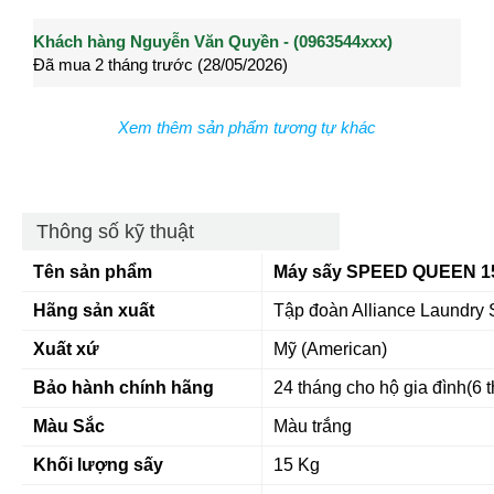
Khách hàng Nguyễn Văn Quyền - (0963544xxx)
Khách hàng Nguyễn Thành Long - (0902021xxx)
Khá
Đã mua 2 tháng trước (28/05/2026)
Đã mua 3 tháng trước (27/04/2026)
Đã m
Xem thêm sản phẩm tương tự khác
Thông số kỹ thuật
Tên sản phẩm
Máy sấy SPEED QUEEN 1
Hãng sản xuất
Tập đoàn Alliance Laund
Xuất xứ
Mỹ (American)
Bảo hành chính hãng
24 tháng cho hộ gia đình(6 
Màu Sắc
Màu trắng
Khối lượng sấy
15 Kg