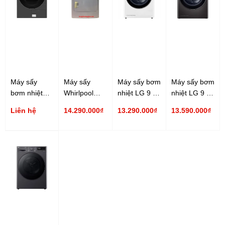
Máy sấy
Máy sấy
Máy sấy bơm
Máy sấy bơm
bơm nhiệt
Whirlpool
nhiệt LG 9 kg
nhiệt LG 9 kg
Samsung 17
3LWED4705FW
DVHP09W
DVHP09B
Liên hệ
14.290.000₫
13.290.000₫
13.590.000₫
kg
15 Kg
DV17B9750CV/SV