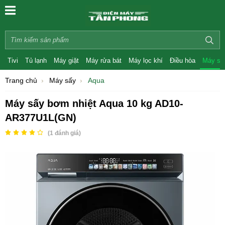
Tivi
Tủ lạnh
Máy giặt
Máy rửa bát
Máy lọc khí
Điều hòa
Máy sấ
Trang chủ
Máy sấy
Aqua
Máy sấy bơm nhiệt Aqua 10 kg AD10-
AR377U1L(GN)
(
1
đánh giá)