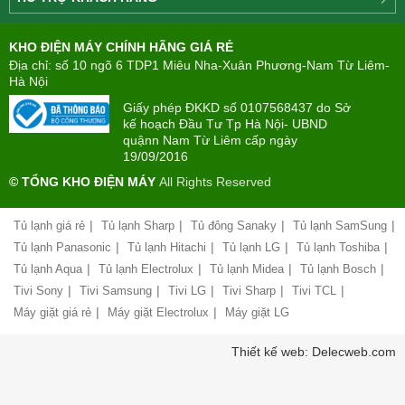
ty
Điện
Tìm
máy
KHO ĐIỆN MÁY CHÍNH HÃNG GIÁ RẺ
hiểu
TÂN
về
Địa chỉ: số 10 ngõ 6 TDP1 Miêu Nha-Xuân Phương-Nam Từ Liêm-
PHONG(8:00
mua
Hà Nội
-
trả
22:00)
Giấy phép ĐKKD số 0107568437 do Sở
góp
kế hoạch Đầu Tư Tp Hà Nội- UBND
quậnn Nam Từ Liêm cấp ngày
Giới
Chính
19/09/2016
thiệu
sách
công
© TỔNG KHO ĐIỆN MÁY
All Rights Reserved
đổi
ty
mới
hàng
|
|
|
|
Tủ lạnh giá rẻ
Tủ lạnh Sharp
Tủ đông Sanaky
Tủ lạnh SamSung
Chính
hóa
sách
|
|
|
|
Tủ lạnh Panasonic
Tủ lạnh Hitachi
Tủ lạnh LG
Tủ lạnh Toshiba
bảo
|
|
|
|
Tủ lạnh Aqua
Tủ lạnh Electrolux
Tủ lạnh Midea
Tủ lạnh Bosch
Chính
hành
sách
|
|
|
|
|
Tivi Sony
Tivi Samsung
Tivi LG
Tivi Sharp
Tivi TCL
vận
giao
chuyển
|
|
Máy giặt giá rẻ
Máy giặt Electrolux
Máy giặt LG
nhận
và
Liên
Thiết kế web: Delecweb.com
lắp
hệ,
đặt
góp
hàng
ý
hóa