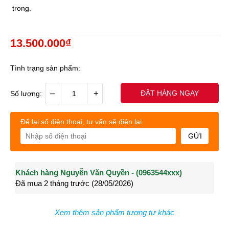
trong.
13.500.000₫
Tình trạng sản phẩm:
–
+
ĐẶT HÀNG NGAY
Số lượng:
Để lại số điện thoại, tư vấn sẽ điện lại
GỬI
Khách hàng Nguyễn Văn Quyền - (0963544xxx)
Khách hàng Nguyễn Thành Long - (0902021xxx)
Khá
Đã mua 2 tháng trước (28/05/2026)
Đã mua 3 tháng trước (27/04/2026)
Đã m
Xem thêm sản phẩm tương tự khác