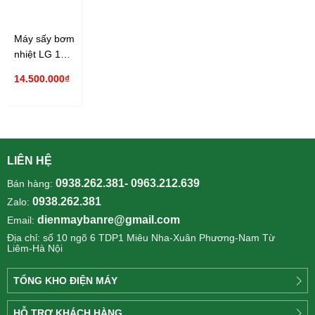
Máy sấy bơm
nhiệt LG 10.5
kg DVHP50M
14.500.000₫
LIÊN HỆ
0938.262.381- 0963.212.639
Bán hàng:
0938.262.381
Zalo:
dienmaybanre@gmail.com
Email:
Địa chỉ: số 10 ngõ 6 TDP1 Miêu Nha-Xuân Phương-Nam Từ
Liêm-Hà Nội
TỔNG KHO ĐIỆN MÁY
Công
HỖ TRỢ KHÁCH HÀNG