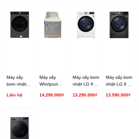
Máy sấy
Máy sấy
Máy sấy bơm
Máy sấy bơm
bơm nhiệt
Whirlpool
nhiệt LG 9 kg
nhiệt LG 9 kg
Samsung 17
3LWED4705FW
DVHP09W
DVHP09B
Liên hệ
14.290.000₫
13.290.000₫
13.590.000₫
kg
15 Kg
DV17B9750CV/SV