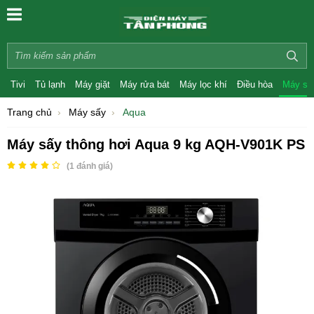
Tivi
Tủ lạnh
Máy giặt
Máy rửa bát
Máy lọc khí
Điều hòa
Máy sấ
Trang chủ
Máy sấy
Aqua
Máy sấy thông hơi Aqua 9 kg AQH-V901K PS
(
1
đánh giá)