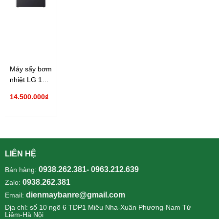
Máy sấy bơm
nhiệt LG 10.5
kg DVHP50M
14.500.000₫
LIÊN HỆ
0938.262.381- 0963.212.639
Bán hàng:
0938.262.381
Zalo:
dienmaybanre@gmail.com
Email:
Địa chỉ: số 10 ngõ 6 TDP1 Miêu Nha-Xuân Phương-Nam Từ
Liêm-Hà Nội