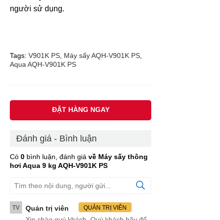
người sử dụng.
Tags:
V901K PS
,
Máy sấy AQH-V901K PS
,
Aqua AQH-V901K PS
ĐẶT HÀNG NGAY
Đánh giá - Bình luận
Có
0
bình luận, đánh giá
về Máy sấy thông
hơi Aqua 9 kg AQH-V901K PS
TV
Quản trị viên
QUẢN TRỊ VIÊN
Xin chào quý khách. Quý khách hãy để