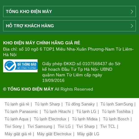
TỔNG KHO ĐIỆN MÁY
Công
HỖ TRỢ KHÁCH HÀNG
ty
Điện
Tìm
máy
KHO ĐIỆN MÁY CHÍNH HÃNG GIÁ RẺ
hiểu
TÂN
về
Địa chỉ: số 10 ngõ 6 TDP1 Miêu Nha-Xuân Phương-Nam Từ Liêm-
PHONG(8:00
mua
Hà Nội
-
trả
22:00)
Giấy phép ĐKKD số 0107568437 do Sở
góp
kế hoạch Đầu Tư Tp Hà Nội- UBND
quậnn Nam Từ Liêm cấp ngày
Giới
Chính
19/09/2016
thiệu
sách
công
© TỔNG KHO ĐIỆN MÁY
All Rights Reserved
đổi
ty
mới
hàng
|
|
|
|
Tủ lạnh giá rẻ
Tủ lạnh Sharp
Tủ đông Sanaky
Tủ lạnh SamSung
Chính
hóa
sách
|
|
|
|
Tủ lạnh Panasonic
Tủ lạnh Hitachi
Tủ lạnh LG
Tủ lạnh Toshiba
bảo
|
|
|
|
Tủ lạnh Aqua
Tủ lạnh Electrolux
Tủ lạnh Midea
Tủ lạnh Bosch
Chính
hành
sách
|
|
|
|
|
Tivi Sony
Tivi Samsung
Tivi LG
Tivi Sharp
Tivi TCL
vận
giao
chuyển
|
|
Máy giặt giá rẻ
Máy giặt Electrolux
Máy giặt LG
nhận