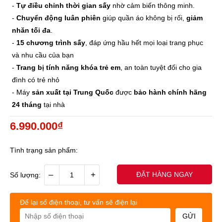
-
Tự điều chỉnh thời gian sấy
nhờ cảm biến thông minh.
-
Chuyển động luân phiên
giúp quần áo không bị rối,
giảm
nhăn tối đa
.
-
15 chương trình sấy
, đáp ứng hầu hết mọi loại trang phục
và nhu cầu của bạn
-
Trang bị tính năng khóa trẻ em
, an toàn tuyệt đối cho gia
đình có trẻ nhỏ
- Máy
sản xuất tại Trung Quốc
được
bảo hành chính hãng
24 tháng
tại nhà
6.990.000₫
Tình trạng sản phẩm:
–
+
ĐẶT HÀNG NGAY
Số lượng:
Để lại số điện thoại, tư vấn sẽ điện lại
GỬI