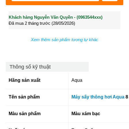
Khách hàng Nguyễn Văn Quyền - (0963544xxx)
Khách hàng Nguyễn Thành Long - (0902021xxx)
Khá
Đã mua 2 tháng trước (28/05/2026)
Đã mua 3 tháng trước (27/04/2026)
Đã m
Xem thêm sản phẩm tương tự khác
Thông số kỹ thuật
Hãng sản xuất
Aqua
Tến sản phẩm
Máy sấy thông hơi Aqua
8
Màu sản phẩm
Màu xám bạc