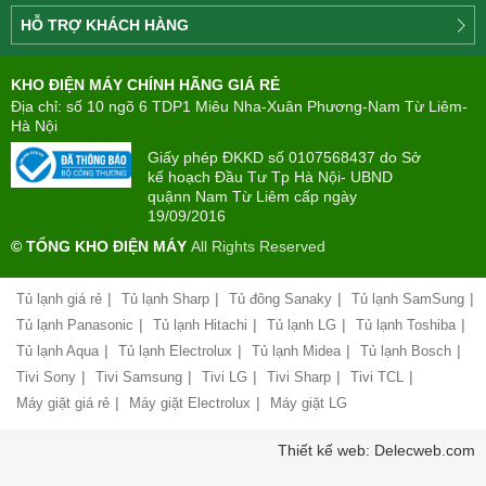
Công
HỖ TRỢ KHÁCH HÀNG
ty
Điện
Tìm
máy
KHO ĐIỆN MÁY CHÍNH HÃNG GIÁ RẺ
hiểu
TÂN
về
Địa chỉ: số 10 ngõ 6 TDP1 Miêu Nha-Xuân Phương-Nam Từ Liêm-
PHONG(8:00
mua
Hà Nội
-
trả
22:00)
Giấy phép ĐKKD số 0107568437 do Sở
góp
kế hoạch Đầu Tư Tp Hà Nội- UBND
quậnn Nam Từ Liêm cấp ngày
Giới
Chính
19/09/2016
thiệu
sách
công
© TỔNG KHO ĐIỆN MÁY
All Rights Reserved
đổi
ty
mới
hàng
|
|
|
|
Tủ lạnh giá rẻ
Tủ lạnh Sharp
Tủ đông Sanaky
Tủ lạnh SamSung
Chính
hóa
sách
|
|
|
|
Tủ lạnh Panasonic
Tủ lạnh Hitachi
Tủ lạnh LG
Tủ lạnh Toshiba
bảo
|
|
|
|
Tủ lạnh Aqua
Tủ lạnh Electrolux
Tủ lạnh Midea
Tủ lạnh Bosch
Chính
hành
sách
|
|
|
|
|
Tivi Sony
Tivi Samsung
Tivi LG
Tivi Sharp
Tivi TCL
vận
giao
chuyển
|
|
Máy giặt giá rẻ
Máy giặt Electrolux
Máy giặt LG
nhận
và
Liên
Thiết kế web: Delecweb.com
lắp
hệ,
đặt