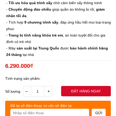
-
Tối ưu hóa quá trình sấy
nhờ cảm biến sấy thông minh
-
Chuyển động đảo chiều
giúp quần áo không bị rối,
giảm
nhăn tối đa
.
- Tích hợp
9 chương trình sấy
, đáp ứng hầu hết mọi loại trang
phục
-
Trang bị tính năng khóa trẻ em
, an toàn tuyệt đối cho gia
đình có trẻ nhỏ
- Máy
sản xuất tại Trung Quốc
được
bảo hành chính hãng
24 tháng
tại nhà
6.290.000₫
Tình trạng sản phẩm:
–
+
ĐẶT HÀNG NGAY
Số lượng:
Để lại số điện thoại, tư vấn sẽ điện lại
GỬI