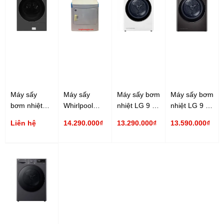
Máy sấy
Máy sấy
Máy sấy bơm
Máy sấy bơm
bơm nhiệt
Whirlpool
nhiệt LG 9 kg
nhiệt LG 9 kg
Samsung 17
3LWED4705FW
DVHP09W
DVHP09B
Liên hệ
14.290.000₫
13.290.000₫
13.590.000₫
kg
15 Kg
DV17B9750CV/SV