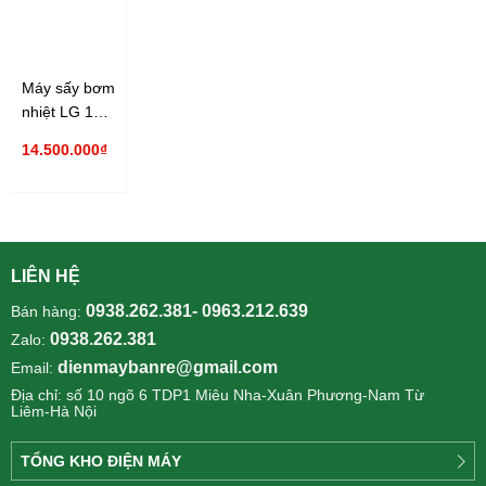
Máy sấy bơm
nhiệt LG 10.5
kg DVHP50M
14.500.000₫
LIÊN HỆ
0938.262.381- 0963.212.639
Bán hàng:
0938.262.381
Zalo:
dienmaybanre@gmail.com
Email:
Địa chỉ: số 10 ngõ 6 TDP1 Miêu Nha-Xuân Phương-Nam Từ
Liêm-Hà Nội
TỔNG KHO ĐIỆN MÁY