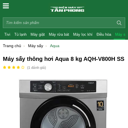
Tivi
Tủ lạnh
Máy giặt
Máy rửa bát
Máy lọc khí
Điều hòa
Máy sấ
Trang chủ
Máy sấy
Aqua
Máy sấy thông hơi Aqua 8 kg AQH-V800H SS
(
1
đánh giá)