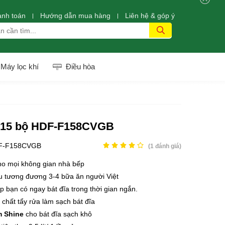
anh toán
Hướng dẫn mua hàng
Liên hệ & góp ý
Máy lọc khí
Điều hòa
i 15 bộ HDF-F158CVGB
F-F158CVGB
(
1
đánh giá)
ho mọi không gian nhà bếp
u tương đương 3-4 bữa ăn người Việt
p bạn có ngay bát đĩa trong thời gian ngắn.
chất tẩy rửa làm sạch bát đĩa
m Shine
cho bát đĩa sạch khô