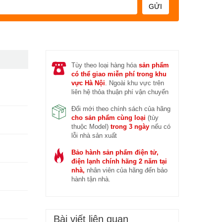
GỬI
 trước (14/04/2026)
Đ
Tùy theo loại hàng hóa
sản phẩm
có thể giao miễn phí trong khu
vực Hà Nội
. Ngoài khu vực trên
liên hệ thỏa thuận phí vận chuyển
Đổi mới theo chính sách của hãng
cho sản phẩm cùng loại
(tùy
thuộc Model)
trong 3 ngày
nếu có
lỗi nhà sản xuất
Bảo hành sản phẩm điện tử,
điện lạnh chính hãng 2 năm tại
nhà,
nhân viên của hãng đến bảo
hành tận nhà.
Bài viết liên quan