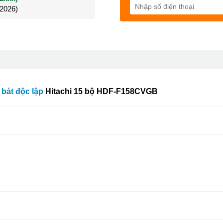
/2026)
/2026)
Đã mua 4 tháng
 bát độc lập
Hitachi
15 bộ HDF-F158CVGB