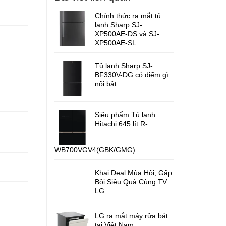
Chính thức ra mắt tủ
lạnh Sharp SJ-
XP500AE-DS và SJ-
XP500AE-SL
Tủ lạnh Sharp SJ-
BF330V-DG có điểm gì
nổi bật
Siêu phẩm Tủ lạnh
Hitachi 645 lít R-
WB700VGV4(GBK/GMG)
Khai Deal Mùa Hội, Gấp
Bội Siêu Quà Cùng TV
LG
LG ra mắt máy rửa bát
tại Việt Nam