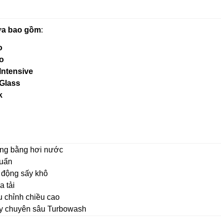
ửa bao gồm
:
o
o
Intensive
Glass
k
óng bằng hơi nước
 khuẩn
tự động sấy khô
 tải
iều chỉnh chiều cao
y chuyên sâu Turbowash