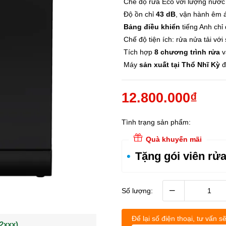
Chế độ rửa Eco với lượng nước ti
Độ ồn chỉ
43 dB
, vận hành êm 
Bảng điều khiển
tiếng Anh chỉ
Chế độ tiện ích: rửa nửa tải với 
Tích hợp
8 chương trình rửa
v
Máy
sản xuất tại Thổ Nhĩ Kỳ
đ
12.800.000₫
Tình trạng sản phẩm:
Quà khuyến mãi
Tặng gói viên rử
–
Số lượng:
Để lại số điện thoại, tư vấn sẽ
(0902021xxx)
0963544xxx)
Khách hàng Nguyễn q