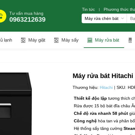
Tin tức
Phương thức th
Tư vấn mua hàng
0963212639
ủ lạnh
Máy giặt
Máy sấy
Máy rửa bát
Máy rửa bát Hitach
Thương hiệu:
Hitachi
SKU:
HD
Thiết kế độc lập
tương thích c
Rửa được 15 bộ bát đĩa châu Â
Chế độ rửa nhanh 58 phút
giú
Công nghệ
hòa tan và phân bổ 
Hệ thống sấy tăng cường
Stea