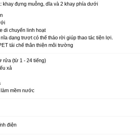
a: khay đựng muỗng, dĩa và 2 khay phía dưới
ên
ưới
 di chuyển linh hoạt
a dạng trượt có thể tháo rời giúp thao tác tiện lợi.
T tái chế thân thiện môi trường
rửa (từ 1 - 24 tiếng)
iếu xả
ả
i làm mềm nước
ĩnh điện