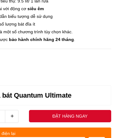
êu thụ: 9.5 lít/ 1 lần rửa
ái với động cơ
siêu êm
 dẫn biểu tượng dễ sử dụng
số lượng bát đĩa ít
à một số chương trình tùy chọn khác.
ược
bảo hành chính hãng 24 tháng
.
a bát Quantum Ultimate
+
ĐẶT HÀNG NGAY
 điện lại
uốc nhân - (0845678xxx)
Khách h