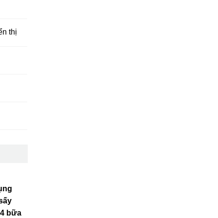
n thị
dụng
 sấy
-4 bữa