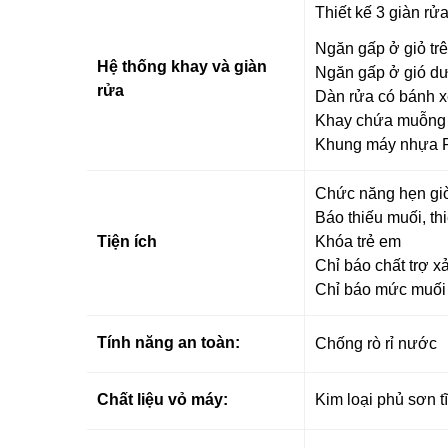
Thiết kế 3 giàn rử
Ngăn gấp ở giỏ tr
Hệ thống khay và giàn
Ngăn gấp ở gió d
rửa
Dàn rửa có bánh xe
Khay chứa muỗng nĩ
Khung máy nhựa PE
Chức năng hẹn giờ 
Báo thiếu muối, th
Tiện ích
Khóa trẻ em
Chỉ báo chất trợ x
Chỉ báo mức muố
Tính năng an toàn:
Chống rò rỉ nước
Chất liệu vỏ máy:
Kim loại phủ sơn t