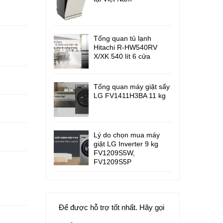
Tổng quan tủ lạnh
Hitachi R-HW540RV
X/XK 540 lít 6 cửa
Tổng quan máy giặt sấy
LG FV1411H3BA 11 kg
Lý do chọn mua máy
giặt LG Inverter 9 kg
FV1209S5W,
FV1209S5P
Để được hỗ trợ tốt nhất. Hãy gọi