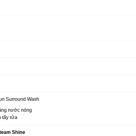
un Surround Wash
ằng nước nóng
n tẩy rửa
team Shine