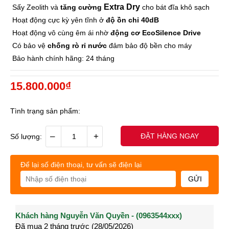
Extra Dry
Sấy
Zeolith và
tăng cường
cho bát đĩa khô sạch
Hoạt động cực kỳ yên tĩnh ở
độ ồn chỉ 40dB
Hoạt động vô cùng êm ái nhờ
động cơ EcoSilence Drive
Có bảo vệ
chống rò rỉ nước
đảm bảo độ bền cho máy
Bảo hành chính hãng: 24 tháng
15.800.000₫
Tình trạng sản phẩm:
–
+
ĐẶT HÀNG NGAY
Số lượng:
Để lại số điện thoại, tư vấn sẽ điện lại
GỬI
Khách hàng Nguyễn Văn Quyền - (0963544xxx)
Khách hàng Nguyễn Thành Long - (0902021xxx)
Khá
Đã mua 2 tháng trước (28/05/2026)
Đã mua 3 tháng trước (27/04/2026)
Đã m