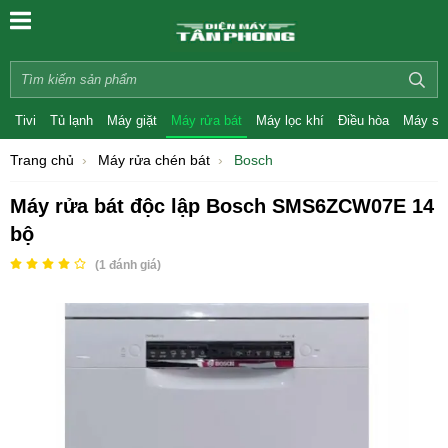
Tivi
Tủ lạnh
Máy giặt
Máy rửa bát
Máy lọc khí
Điều hòa
Máy sấ
Trang chủ
Máy rửa chén bát
Bosch
Máy rửa bát độc lập Bosch SMS6ZCW07E 14
bộ
(
1
đánh giá)