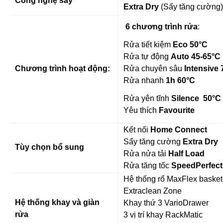
Công nghệ sấy
Extra Dry
(Sấy tăng cường)
6 chương trình rửa
:
Rửa tiết kiệm
Eco 50°C
Rửa tự động
Auto 45-65°C
Chương trình hoạt động:
Rửa chuyên sâu
Intensive 
Rửa nhanh
1h 60°C
Rửa yên tĩnh
Silence 50°C
Yêu thích
Favourite
Kết nối
Home Connect
Sấy tăng cường
Extra Dry
Tùy chọn bổ sung
Rửa nửa tải
Half Load
Rửa tăng tốc
SpeedPerfect
Hệ thống rổ MaxFlex baske
Extraclean Zone
Hệ thống khay và giàn
Khay thứ 3 VarioDrawer
rửa
3 vị trí khay RackMatic