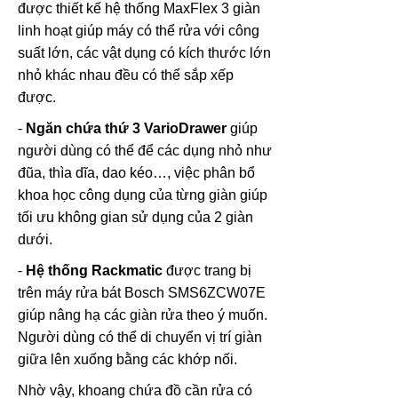
được thiết kế hệ thống MaxFlex 3 giàn
linh hoạt giúp máy có thể rửa với công
suất lớn, các vật dụng có kích thước lớn
nhỏ khác nhau đều có thể sắp xếp
được.
-
Ngăn chứa thứ 3 VarioDrawer
giúp
người dùng có thể để các dụng nhỏ như
đũa, thìa dĩa, dao kéo…, việc phân bổ
khoa học công dụng của từng giàn giúp
tối ưu không gian sử dụng của 2 giàn
dưới.
-
Hệ thống Rackmatic
được trang bị
trên máy rửa bát Bosch SMS6ZCW07E
giúp nâng hạ các giàn rửa theo ý muốn.
Người dùng có thể di chuyển vị trí giàn
giữa lên xuống bằng các khớp nối.
Nhờ vậy, khoang chứa đồ cần rửa có