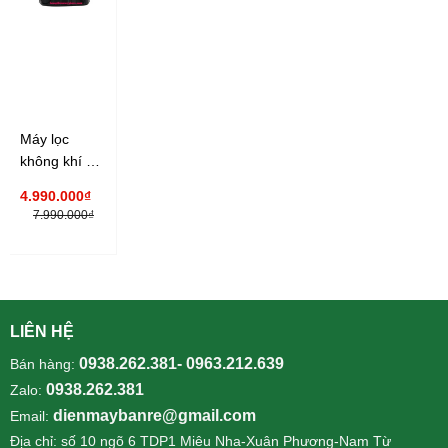
Máy lọc
không khí và
bắt muỗi
4.990.000₫
Sharp FP-
7.990.000₫
FM40E
LIÊN HỆ
0938.262.381- 0963.212.639
Bán hàng:
0938.262.381
Zalo:
dienmaybanre@gmail.com
Email:
Địa chỉ: số 10 ngõ 6 TDP1 Miêu Nha-Xuân Phương-Nam Từ