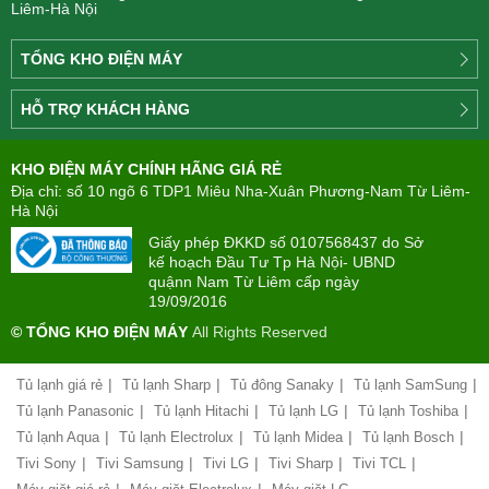
Liêm-Hà Nội
TỔNG KHO ĐIỆN MÁY
Công
HỖ TRỢ KHÁCH HÀNG
ty
Điện
Tìm
máy
KHO ĐIỆN MÁY CHÍNH HÃNG GIÁ RẺ
hiểu
TÂN
về
Địa chỉ: số 10 ngõ 6 TDP1 Miêu Nha-Xuân Phương-Nam Từ Liêm-
PHONG(8:00
mua
Hà Nội
-
trả
22:00)
Giấy phép ĐKKD số 0107568437 do Sở
góp
kế hoạch Đầu Tư Tp Hà Nội- UBND
quậnn Nam Từ Liêm cấp ngày
Giới
Chính
19/09/2016
thiệu
sách
công
© TỔNG KHO ĐIỆN MÁY
All Rights Reserved
đổi
ty
mới
hàng
|
|
|
|
Tủ lạnh giá rẻ
Tủ lạnh Sharp
Tủ đông Sanaky
Tủ lạnh SamSung
Chính
hóa
sách
|
|
|
|
Tủ lạnh Panasonic
Tủ lạnh Hitachi
Tủ lạnh LG
Tủ lạnh Toshiba
bảo
|
|
|
|
Tủ lạnh Aqua
Tủ lạnh Electrolux
Tủ lạnh Midea
Tủ lạnh Bosch
Chính
hành
sách
|
|
|
|
|
Tivi Sony
Tivi Samsung
Tivi LG
Tivi Sharp
Tivi TCL
vận
giao
chuyển
|
|