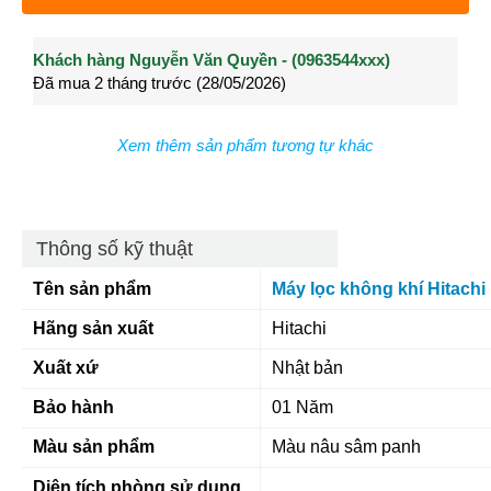
Khách hàng Nguyễn Văn Quyền - (0963544xxx)
Khách hàng Nguyễn Thành Long - (0902021xxx)
Khá
Đã mua 2 tháng trước (28/05/2026)
Đã mua 3 tháng trước (27/04/2026)
Đã m
Xem thêm sản phẩm tương tự khác
Thông số kỹ thuật
Tên sản phẩm
Máy lọc không khí Hitachi
Hãng sản xuất
Hitachi
Xuất xứ
Nhật bản
Bảo hành
01 Năm
Màu sản phẩm
Màu nâu sâm panh
Diện tích phòng sử dụng