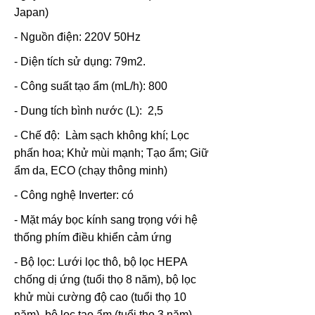
Japan)
- Nguồn điện: 220V 50Hz
- Diện tích sử dụng: 79m2.
- Công suất tạo ẩm (mL/h): 800
- Dung tích bình nước (L): 2,5
- Chế độ: Làm sạch không khí; Lọc
phấn hoa; Khử mùi mạnh; Tạo ẩm; Giữ
ẩm da, ECO (chạy thông minh)
- Công nghệ Inverter: có
- Mặt máy bọc kính sang trọng với hệ
thống phím điều khiển cảm ứng
- Bộ lọc: Lưới lọc thô, bộ lọc HEPA
chống dị ứng (tuổi thọ 8 năm), bộ lọc
khử mùi cường độ cao (tuổi thọ 10
năm), bộ lọc tạo ẩm (tuổi thọ 3 năm).