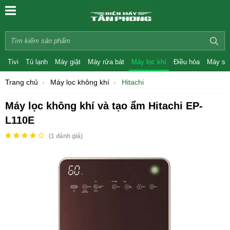
Tivi
Tủ lạnh
Máy giặt
Máy rửa bát
Máy lọc khí
Điều hòa
Máy sấ
Trang chủ
Máy lọc không khí
Hitachi
Máy lọc không khí và tạo ẩm Hitachi EP-
L110E
(
1
đánh giá)