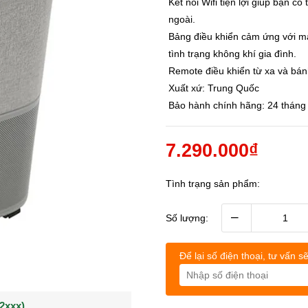
Kết nối Wifi tiện lợi giúp bạn c
ngoài.
Bảng điều khiển cảm ứng với mà
tình trạng không khí gia đình.
Remote điều khiển từ xa và bán
Xuất xứ: Trung Quốc
Bảo hành chính hãng: 24 tháng
7.290.000₫
Tình trạng sản phẩm:
–
Số lượng:
Để lại số điện thoại, tư vấn sẽ
(0902021xxx)
0963544xxx)
Khách hàng Nguyễn q