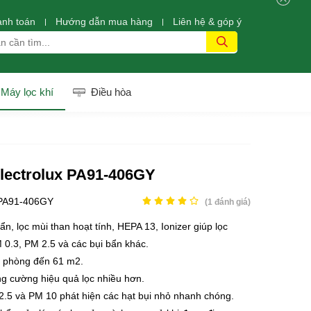
anh toán
Hướng dẫn mua hàng
Liên hệ & góp ý
Máy lọc khí
Điều hòa
Electrolux PA91-406GY
PA91-406GY
(
1
đánh giá)
uẩn, lọc mùi than hoạt tính, HEPA 13, Ionizer giúp lọc
 0.3, PM 2.5 và các bụi bẩn khác.
o phòng đến 61 m2.
g cường hiệu quả lọc nhiều hơn.
2.5 và PM 10 phát hiện các hạt bụi nhỏ nhanh chóng.