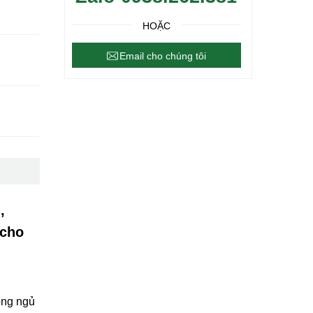
HOẶC
Email cho chúng tôi
,
 cho
òng ngủ