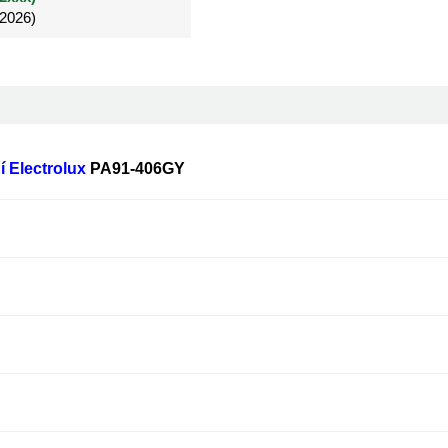
/2026)
/2026)
Đã mua 4 tháng
 Electrolux
PA91-406GY