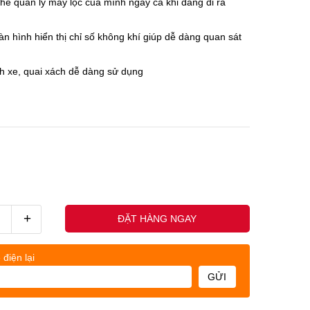
ó thể quản lý máy lọc của mình ngay cả khi đang đi ra
n hình hiển thị chỉ số không khí giúp dễ dàng quan sát
h xe, quai xách dễ dàng sử dụng
+
ĐẶT HÀNG NGAY
 điện lại
GỬI
uốc nhân - (0845678xxx)
Khách h