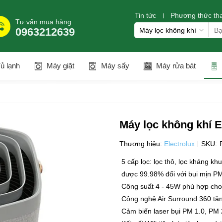
Tin tức
Phương thức th
Tư vấn mua hàng
0963212639
ủ lạnh
Máy giặt
Máy sấy
Máy rửa bát
Máy lọc không khí 
Thương hiệu:
Electrolux
SKU:
5 cấp lọc: lọc thô, lọc kháng kh
được 99.98% đối với bụi mịn PM
Công suất 4 - 45W phù hợp ch
Công nghệ Air Surround 360 tăn
Cảm biến laser bụi PM 1.0, PM 