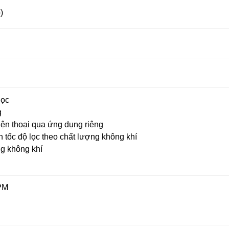
)
lọc
g
iện thoại qua ứng dụng riêng
 tốc độ lọc theo chất lượng không khí
g không khí
 PM