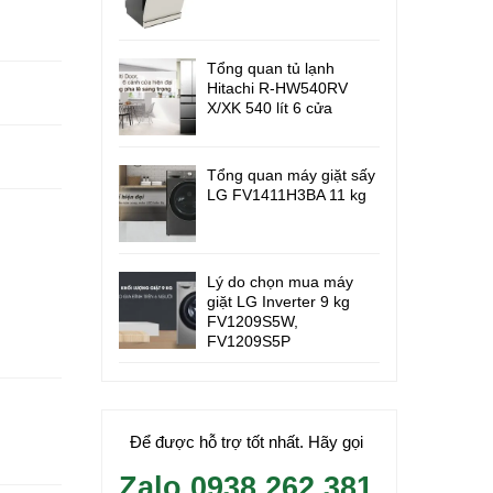
Tổng quan tủ lạnh
Hitachi R-HW540RV
X/XK 540 lít 6 cửa
Tổng quan máy giặt sấy
LG FV1411H3BA 11 kg
Lý do chọn mua máy
giặt LG Inverter 9 kg
FV1209S5W,
FV1209S5P
Để được hỗ trợ tốt nhất. Hãy gọi
Zalo 0938.262.381