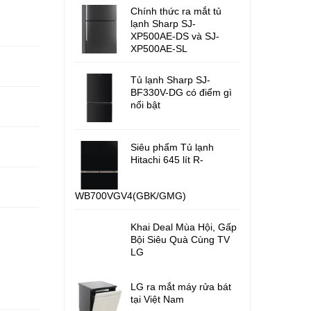
Chính thức ra mắt tủ
lạnh Sharp SJ-
XP500AE-DS và SJ-
XP500AE-SL
Tủ lạnh Sharp SJ-
BF330V-DG có điểm gì
nổi bật
Siêu phẩm Tủ lạnh
Hitachi 645 lít R-
WB700VGV4(GBK/GMG)
Khai Deal Mùa Hội, Gấp
Bội Siêu Quà Cùng TV
LG
LG ra mắt máy rửa bát
tại Việt Nam