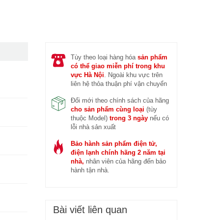
 trước (14/04/2026)
Đ
Tùy theo loại hàng hóa
sản phẩm
có thể giao miễn phí trong khu
vực Hà Nội
. Ngoài khu vực trên
liên hệ thỏa thuận phí vận chuyển
Đổi mới theo chính sách của hãng
cho sản phẩm cùng loại
(tùy
thuộc Model)
trong 3 ngày
nếu có
lỗi nhà sản xuất
Bảo hành sản phẩm điện tử,
điện lạnh chính hãng 2 năm tại
nhà,
nhân viên của hãng đến bảo
hành tận nhà.
Bài viết liên quan