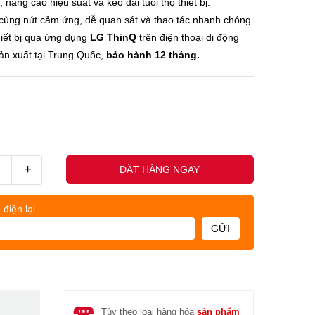
, nâng cao hiệu suất và kéo dài tuổi thọ thiết bị.
cùng nút cảm ứng, dễ quan sát và thao tác nhanh chóng
hiết bị qua ứng dụng
LG ThinQ
trên điện thoại di động
sản xuất tại Trung Quốc,
bảo hành 12 tháng.
+
ĐẶT HÀNG NGAY
 điện lại
GỬI
Tùy theo loại hàng hóa
sản phẩm