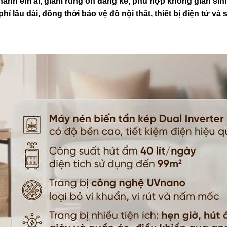
ành êm ái, giảm rung ồn đáng kể, phù hợp không gian sinh
hí lâu dài, đồng thời bảo vệ đồ nội thất, thiết bị điện tử và