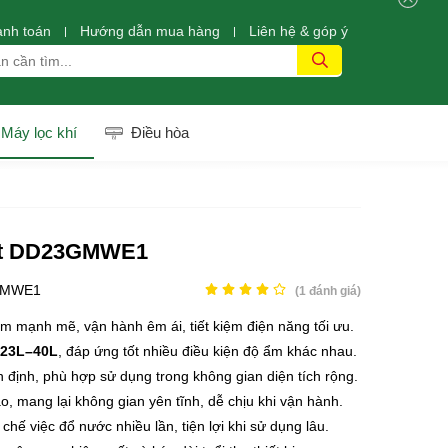
anh toán
Hướng dẫn mua hàng
Liên hệ & góp ý
Máy lọc khí
Điều hòa
lít DD23GMWE1
GMWE1
(
1
đánh giá)
m mạnh mẽ, vận hành êm ái, tiết kiệm điện năng tối ưu.
 23L–40L
, đáp ứng tốt nhiều điều kiện độ ẩm khác nhau.
 định, phù hợp sử dụng trong không gian diện tích rộng.
, mang lại không gian yên tĩnh, dễ chịu khi vận hành.
chế việc đổ nước nhiều lần, tiện lợi khi sử dụng lâu.