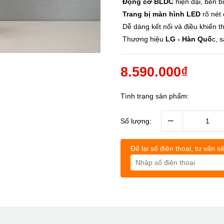
Động cơ BLDC
hiện đại, bền bỉ
Trang bị màn hình LED
rõ nét 
Dễ dàng kết nối và điều khiển t
Thương hiệu
LG - Hàn Quố
c, 
8.590.000₫
Tình trạng sản phẩm:
–
Số lượng:
›
›
Để lại số điện thoại, tư vấn sẽ