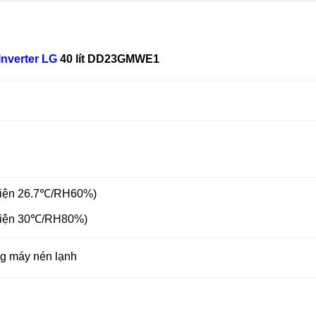
Inverter
LG
40 lít DD23GMWE1
u kiện 26.7℃/RH60%)
u kiện 30℃/RH80%)
g máy nén lạnh