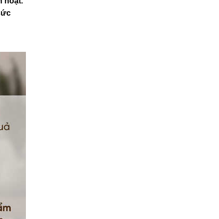
 hoạt.
 sức