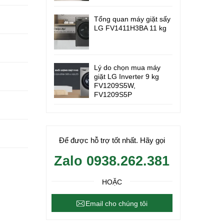
Tổng quan máy giặt sấy
LG FV1411H3BA 11 kg
Lý do chọn mua máy
giặt LG Inverter 9 kg
FV1209S5W,
FV1209S5P
Để được hỗ trợ tốt nhất. Hãy gọi
Zalo 0938.262.381
HOẶC
Email cho chúng tôi