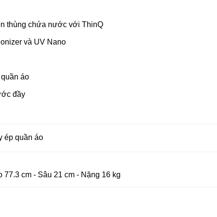
èn thùng chứa nước với ThinQ
i Ionizer và UV Nano
à quần áo
ước đầy
y ép quần áo
 77.3 cm - Sâu 21 cm - Nặng 16 kg