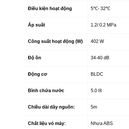
Điều kiện hoạt động
5℃- 32℃
Áp suất
1.2/ 0.2 MPa
Công suất hoạt động (W)
402 W
Độ ồn
34-40 dB
Động cơ
BLDC
Bình chứa nước
5.0 lít
Chiều dài dây nguồn:
5m
Chất liệu vỏ máy:
Nhựa ABS