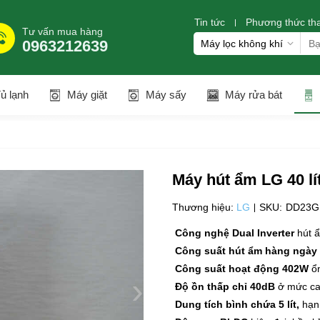
Tin tức
Phương thức th
Tư vấn mua hàng
0963212639
ủ lạnh
Máy giặt
Máy sấy
Máy rửa bát
Máy hút ẩm LG 40 
Thương hiệu:
LG
SKU:
DD23
Công nghệ Dual Inverter
hút ẩ
Công suất hút ẩm hàng ngày
Công suất hoạt động 402W
ổn
›
Độ ồn thấp chỉ 40dB
ở mức cao
Dung tích bình chứa 5 lít,
hạn 