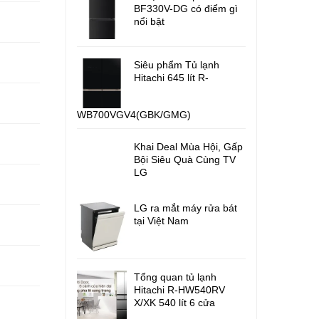
BF330V-DG có điểm gì
nổi bật
Siêu phẩm Tủ lạnh
Hitachi 645 lít R-
WB700VGV4(GBK/GMG)
Khai Deal Mùa Hội, Gấp
Bội Siêu Quà Cùng TV
LG
LG ra mắt máy rửa bát
tại Việt Nam
Tổng quan tủ lạnh
Hitachi R-HW540RV
X/XK 540 lít 6 cửa