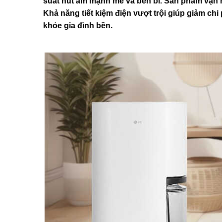
suất hút ẩm mạnh mẽ và bền bỉ. Sản phẩm vận h
Khả năng tiết kiệm điện vượt trội giúp giảm chi p
khỏe gia đình bền.