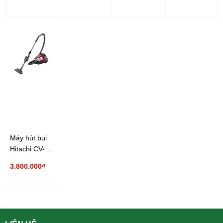
khiển từ xa
Máy hút bụi
Hitachi CV-
SE22V
3.800.000₫
2200W