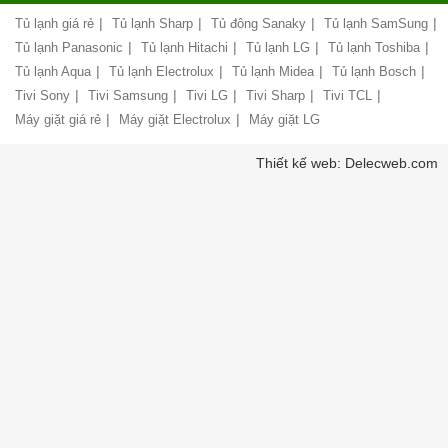
hàng
|
|
|
|
Tủ lạnh giá rẻ
Tủ lạnh Sharp
Tủ đông Sanaky
Tủ lạnh SamSung
Chính
hóa
sách
|
|
|
|
Tủ lạnh Panasonic
Tủ lạnh Hitachi
Tủ lạnh LG
Tủ lạnh Toshiba
bảo
|
|
|
|
Tủ lạnh Aqua
Tủ lạnh Electrolux
Tủ lạnh Midea
Tủ lạnh Bosch
Chính
hành
sách
|
|
|
|
|
Tivi Sony
Tivi Samsung
Tivi LG
Tivi Sharp
Tivi TCL
vận
giao
chuyển
|
|
Máy giặt giá rẻ
Máy giặt Electrolux
Máy giặt LG
nhận
và
Liên
Thiết kế web: Delecweb.com
lắp
hệ,
đặt
góp
hàng
ý
hóa
Chính
Chất
sách
lượng
vận
phục
chuyển
vụ
hàng
hóa
Hướng
dẫn
Bảo
thanh
mật
toán
thông
tin