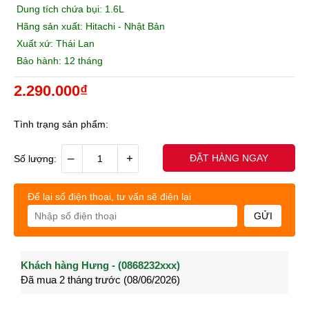
Dung tích chứa bụi: 1.6L
Hãng sản xuất: Hitachi - Nhật Bản
Xuất xứ: Thái Lan
Bảo hành: 12 tháng
2.290.000₫
Tình trạng sản phẩm:
–
+
ĐẶT HÀNG NGAY
Số lượng:
Để lại số điện thoại, tư vấn sẽ điện lại
GỬI
Khách hàng Nguyễn Văn Quyền - (0963544xxx)
Khách hàng Nguyễn Thành Long - (0902021xxx)
Khá
Đã mua 2 tháng trước (28/05/2026)
Đã mua 3 tháng trước (27/04/2026)
Đã m