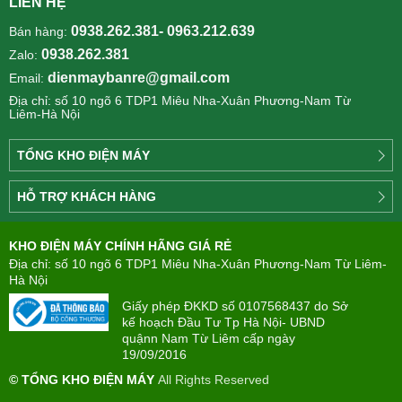
LIÊN HỆ
0938.262.381- 0963.212.639
Bán hàng:
0938.262.381
Zalo:
dienmaybanre@gmail.com
Email:
Địa chỉ: số 10 ngõ 6 TDP1 Miêu Nha-Xuân Phương-Nam Từ
Liêm-Hà Nội
TỔNG KHO ĐIỆN MÁY
Công
HỖ TRỢ KHÁCH HÀNG
ty
Điện
Tìm
máy
KHO ĐIỆN MÁY CHÍNH HÃNG GIÁ RẺ
hiểu
TÂN
về
Địa chỉ: số 10 ngõ 6 TDP1 Miêu Nha-Xuân Phương-Nam Từ Liêm-
PHONG(8:00
mua
Hà Nội
-
trả
22:00)
Giấy phép ĐKKD số 0107568437 do Sở
góp
kế hoạch Đầu Tư Tp Hà Nội- UBND
quậnn Nam Từ Liêm cấp ngày
Giới
Chính
19/09/2016
thiệu
sách
công
© TỔNG KHO ĐIỆN MÁY
All Rights Reserved
đổi
ty
mới