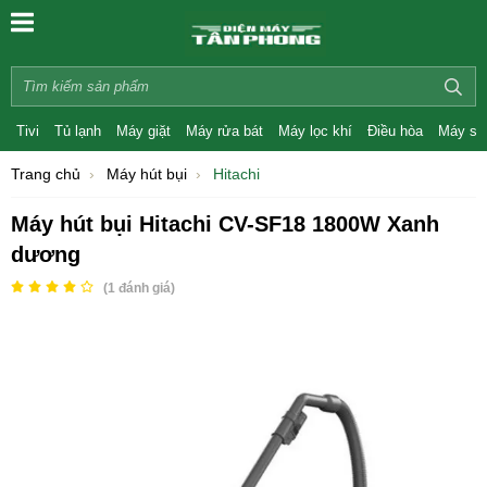
Tivi
Tủ lạnh
Máy giặt
Máy rửa bát
Máy lọc khí
Điều hòa
Máy sấ
Trang chủ
Máy hút bụi
Hitachi
Máy hút bụi Hitachi CV-SF18 1800W Xanh
dương
(
1
đánh giá)