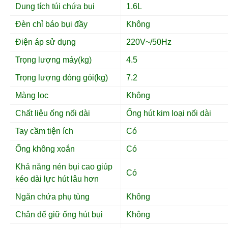
Dung tích túi chứa bụi
1.6L
Đèn chỉ báo bụi đầy
Không
Điện áp sử dụng
220V~/50Hz
Trọng lượng máy(kg)
4.5
Trọng lượng đóng gói(kg)
7.2
Màng lọc
Không
Chất liệu ống nối dài
Ống hút kim loại nối dài
Tay cầm tiện ích
Có
Ống không xoắn
Có
Khả năng nén bụi cao giúp
Có
kéo dài lực hút lâu hơn
Ngăn chứa phụ tùng
Không
Chân đế giữ ống hút bụi
Không