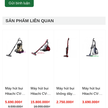
SẢN PHẨM LIÊN QUAN
Máy hút bụi
Máy hút bụi
Máy hút bụi
Máy hút bụi
Hitachi CV-
Hitachi CV-
không dây
Hitachi CV-
975Y, 2200W
SC230V
Hitachi PV-
SU20V,
5.690.000₫
15.800.000₫
2.750.000₫
3.690.000₫
2300W
X85M
2000W, điều
6.590.000₫
16.990.000₫