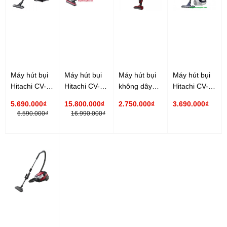
Máy hút bụi
Máy hút bụi
Máy hút bụi
Máy hút bụi
Hitachi CV-
Hitachi CV-
không dây
Hitachi CV-
975Y, 2200W
SC230V
Hitachi PV-
SU20V,
5.690.000₫
15.800.000₫
2.750.000₫
3.690.000₫
2300W
X85M
2000W, điều
6.590.000₫
16.990.000₫
khiển từ xa