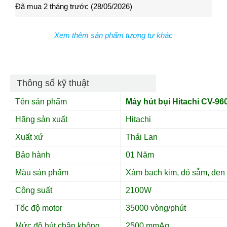
Đã mua 2 tháng trước (28/05/2026)
Đã mua 3 tháng trước (27/04/2026)
Đã m
Xem thêm sản phẩm tương tự khác
Thông số kỹ thuật
Tên sản phẩm
Máy hút bụi Hitachi
CV-96
Hãng sản xuất
Hitachi
Xuất xứ
Thái Lan
Bảo hành
01 Năm
Màu sản phẩm
Xám bạch kim, đỏ sẫm, đen
Công suất
2100W
Tốc độ motor
35000 vòng/phút
Mức độ hút chân không
2500 mmAq