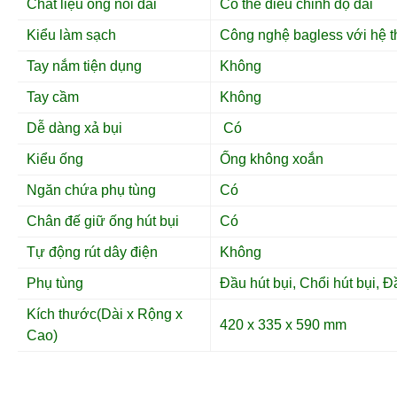
Chất liệu ống nối dài
Có thể điều chỉnh độ dài
Kiểu làm sạch
Công nghệ bagless với hệ 
Tay nắm tiện dụng
Không
Tay cầm
Không
Dễ dàng xả bụi
Có
Kiểu ống
Ống không xoắn
Ngăn chứa phụ tùng
Có
Chân đế giữ ống hút bụi
Có
Tự động rút dây điện
Không
Phụ tùng
Đầu hút bụi, Chổi hút bụi, Đ
Kích thước(Dài x Rộng x
420 x 335 x 590 mm
Cao)