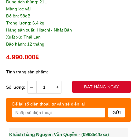
Dung tích thùng: 21L
Màng lọc vải
Độ ồn: 58dB
Trọng lượng: 6.4 kg
Hãng sản xuất: Hitachi - Nhật Bản
Xuất xứ: Thái Lan
Bảo hành: 12 tháng
4.990.000₫
Tình trạng sản phẩm:
–
+
ĐẶT HÀNG NGAY
Số lượng:
Để lại số điện thoại, tư vấn sẽ điện lại
GỬI
Khách hàng Nguyễn Văn Quyền - (0963544xxx)
Khách hàng Nguyễn Thành Long - (0902021xxx)
Khá