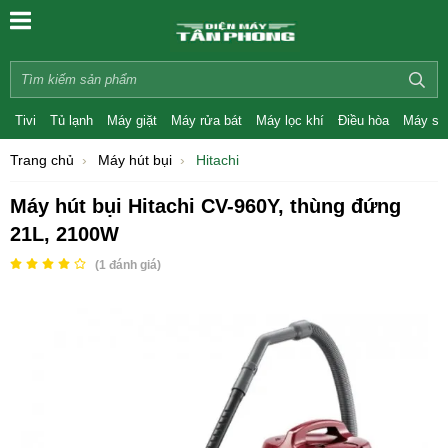
Tivi
Tủ lạnh
Máy giặt
Máy rửa bát
Máy lọc khí
Điều hòa
Máy sấ
Trang chủ
Máy hút bụi
Hitachi
Máy hút bụi Hitachi CV-960Y, thùng đứng
21L, 2100W
(
1
đánh giá)