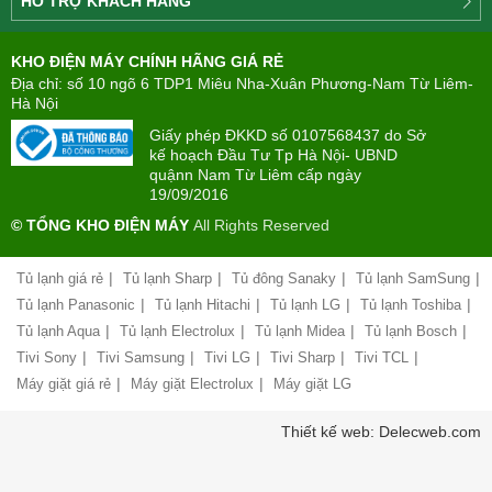
HỖ TRỢ KHÁCH HÀNG
ty
Điện
Tìm
máy
KHO ĐIỆN MÁY CHÍNH HÃNG GIÁ RẺ
hiểu
TÂN
về
Địa chỉ: số 10 ngõ 6 TDP1 Miêu Nha-Xuân Phương-Nam Từ Liêm-
PHONG(8:00
mua
Hà Nội
-
trả
22:00)
Giấy phép ĐKKD số 0107568437 do Sở
góp
kế hoạch Đầu Tư Tp Hà Nội- UBND
quậnn Nam Từ Liêm cấp ngày
Giới
Chính
19/09/2016
thiệu
sách
công
© TỔNG KHO ĐIỆN MÁY
All Rights Reserved
đổi
ty
mới
hàng
|
|
|
|
Tủ lạnh giá rẻ
Tủ lạnh Sharp
Tủ đông Sanaky
Tủ lạnh SamSung
Chính
hóa
sách
|
|
|
|
Tủ lạnh Panasonic
Tủ lạnh Hitachi
Tủ lạnh LG
Tủ lạnh Toshiba
bảo
|
|
|
|
Tủ lạnh Aqua
Tủ lạnh Electrolux
Tủ lạnh Midea
Tủ lạnh Bosch
Chính
hành
sách
|
|
|
|
|
Tivi Sony
Tivi Samsung
Tivi LG
Tivi Sharp
Tivi TCL
vận
giao
chuyển
|
|
Máy giặt giá rẻ
Máy giặt Electrolux
Máy giặt LG
nhận
và
Liên
Thiết kế web: Delecweb.com
lắp
hệ,
đặt
góp
hàng
ý