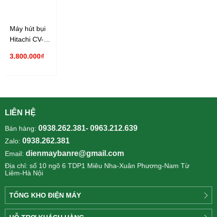
Máy hút bụi
Hitachi CV-
SE22V
3.800.000₫
2200W
LIÊN HỆ
0938.262.381- 0963.212.639
Bán hàng:
0938.262.381
Zalo:
dienmaybanre@gmail.com
Email:
Địa chỉ: số 10 ngõ 6 TDP1 Miêu Nha-Xuân Phương-Nam Từ
Liêm-Hà Nội
TỔNG KHO ĐIỆN MÁY
Công