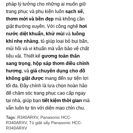
pháp lý tưởng cho những ai muốn giữ
trang phục và phụ kiện luôn
sạch sẽ,
thơm mới và bền đẹp
mà không cần
giặt thường xuyên. Với công nghệ
hơi
nước diệt khuẩn, khử mùi
và
luồng
khí nhẹ nhàng
, tủ giúp loại bỏ bụi bẩn,
mùi hôi và vi khuẩn mà vẫn bảo vệ chất
liệu vải. Thiết kế
gương toàn thân
sang trọng
,
hộp sáp thơm điều chỉnh
hương
, và
giá chuyên dụng cho đồ
không giặt được
mang đến sự tiện lợi
tối đa. Đây chính là lựa chọn hoàn hảo
để chăm sóc trang phục cao cấp ngay
tại nhà, giúp bạn
tiết kiệm thời gian
mà
vẫn luôn tự tin với diện mạo chỉn chu.
Tags:
R340ARXV
,
Panasonic HCC-
R340ARXV
,
Tủ giặt sấy Panasonic HCC-
R340ARXV