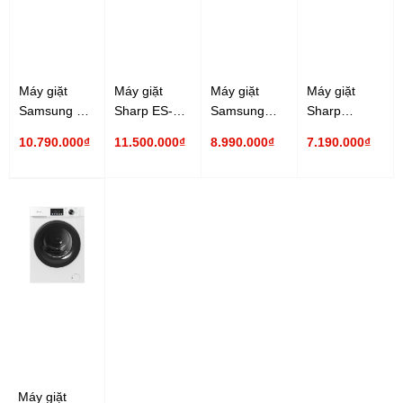
Máy giặt
Máy giặt
Máy giặt
Máy giặt
Samsung 14
Sharp ES-
Samsung
Sharp
Kg
FK1252PV-S
Inverter
Inverter ES-
10.790.000₫
11.500.000₫
8.990.000₫
7.190.000₫
WW14BB944DGHSV
12.5 Kg
WW13T504DAW/SV
FK852EV-W
Inverter
Inverter
13 Kg
8.5 Kg
Máy giặt