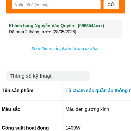
GỬI
Khách hàng Nguyễn Văn Quyền - (0963544xxx)
Khách hàng Nguyễn Thành Long - (0902021xxx)
Khá
Đã mua 2 tháng trước (28/05/2026)
Đã mua 3 tháng trước (27/04/2026)
Đã m
Xem thêm sản phẩm tương tự khác
Thông số kỹ thuật
Tên sản phẩm
Tủ chăm sóc quần áo thông 
Màu sắc
Màu đen gương kính
Công suất hoạt động
1400W