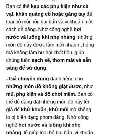
Bạn có thể
kẹp các phụ kiện như cà
vạt, khăn quàng cổ hoặc găng tay
để
loại bỏ mùi hôi, bụi bẩn và vi khuẩn một
cách dễ dàng. Nhờ công nghệ
hơi
nước và luồng khí nhẹ nhàng
, những
món đồ này được làm mới nhanh chóng
mà không làm hư hại chất liệu, giúp
chúng luôn
sạch sẽ, thơm mát và sẵn
sàng để sử dụng
.
- Giá chuyên dụng
dành riêng cho
những món đồ không giặt được
, như
mũ, phụ kiện và đồ chơi mềm
. Bạn có
thể dễ dàng đặt những món đồ này lên
giá để
khử khuẩn, khử mùi
mà không
lo bị biến dạng phom dáng. Nhờ công
nghệ
hơi nước và luồng khí nhẹ
nhàng
, tủ giúp loại bỏ bụi bẩn, vi khuẩn