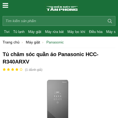
Tivi
Tủ lạnh
Máy giặt
Máy rửa bát
Máy lọc khí
Điều hòa
Máy sấ
Trang chủ
Máy giặt
Panasonic
Tủ chăm sóc quần áo Panasonic HCC-
R340ARXV
(
1
đánh giá)