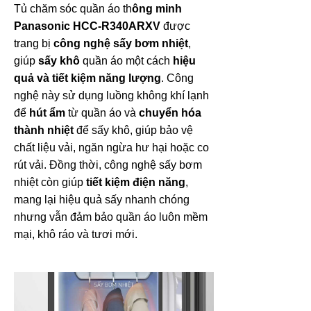
Tủ chăm sóc quần áo th
ông minh
Panasonic HCC-R340ARXV
được
trang bị
công nghệ sấy bơm nhiệt
,
giúp
sấy khô
quần áo một cách
hiệu
quả và tiết kiệm năng lượng
. Công
nghệ này sử dụng luồng không khí lạnh
để
hút ẩm
từ quần áo và
chuyển hóa
thành nhiệt
để sấy khô, giúp bảo vệ
chất liệu vải, ngăn ngừa hư hại hoặc co
rút vải. Đồng thời, công nghệ sấy bơm
nhiệt còn giúp
tiết kiệm điện năng
,
mang lại hiệu quả sấy nhanh chóng
nhưng vẫn đảm bảo quần áo luôn mềm
mại, khô ráo và tươi mới.