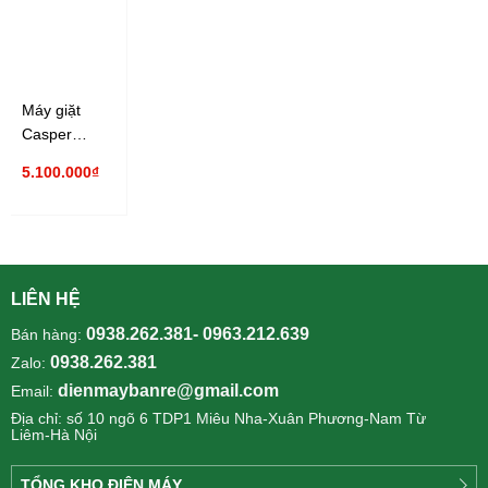
Máy giặt
Casper
Inverter 8 Kg
5.100.000₫
WF-D8VWR1
LIÊN HỆ
0938.262.381- 0963.212.639
Bán hàng:
0938.262.381
Zalo:
dienmaybanre@gmail.com
Email:
Địa chỉ: số 10 ngõ 6 TDP1 Miêu Nha-Xuân Phương-Nam Từ
Liêm-Hà Nội
TỔNG KHO ĐIỆN MÁY