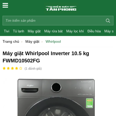
Tivi
Tủ lạnh
Máy giặt
Máy rửa bát
Máy lọc khí
Điều hòa
Máy sấ
Trang chủ
Máy giặt
Whirlpool
Máy giặt Whirlpool Inverter 10.5 kg
FWMD10502FG
(
1
đánh giá)