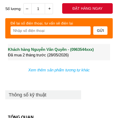
–
+
ĐẶT HÀNG NGAY
Số lượng:
Để lại số điện thoại, tư vấn sẽ điện lại
GỬI
Khách hàng Nguyễn Văn Quyền - (0963544xxx)
Khách hàng Nguyễn Thành Long - (0902021xxx)
Khá
Đã mua 2 tháng trước (28/05/2026)
Đã mua 3 tháng trước (27/04/2026)
Đã m
Xem thêm sản phẩm tương tự khác
Thông số kỹ thuật
TỔNG QUAN