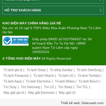
Công
HỖ TRỢ KHÁCH HÀNG
ty
Điện
Tìm
máy
KHO ĐIỆN MÁY CHÍNH HÃNG GIÁ RẺ
hiểu
TÂN
về
Địa chỉ: số 10 ngõ 6 TDP1 Miêu Nha-Xuân Phương-Nam Từ Liêm-
PHONG(8:00
mua
Hà Nội
-
trả
22:00)
Giấy phép ĐKKD số 0107568437 do Sở
góp
kế hoạch Đầu Tư Tp Hà Nội- UBND
quậnn Nam Từ Liêm cấp ngày
Giới
Chính
19/09/2016
thiệu
sách
công
© TỔNG KHO ĐIỆN MÁY
All Rights Reserved
đổi
ty
mới
hàng
|
|
|
|
Tủ lạnh giá rẻ
Tủ lạnh Sharp
Tủ đông Sanaky
Tủ lạnh SamSung
Chính
hóa
sách
|
|
|
|
Tủ lạnh Panasonic
Tủ lạnh Hitachi
Tủ lạnh LG
Tủ lạnh Toshiba
bảo
|
|
|
|
Tủ lạnh Aqua
Tủ lạnh Electrolux
Tủ lạnh Midea
Tủ lạnh Bosch
Chính
hành
sách
|
|
|
|
|
Tivi Sony
Tivi Samsung
Tivi LG
Tivi Sharp
Tivi TCL
vận
giao
chuyển
|
|
Máy giặt giá rẻ
Máy giặt Electrolux
Máy giặt LG
nhận
và
Liên
Thiết kế web: Delecweb.com
lắp