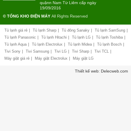
quậnn Nam Từ Liêm cấp ngày
Giới
Chính
19/09/2016
thiệu
sách
công
© TỔNG KHO ĐIỆN MÁY
All Rights Reserved
đổi
ty
mới
hàng
|
|
|
|
Tủ lạnh giá rẻ
Tủ lạnh Sharp
Tủ đông Sanaky
Tủ lạnh SamSung
Chính
hóa
sách
|
|
|
|
Tủ lạnh Panasonic
Tủ lạnh Hitachi
Tủ lạnh LG
Tủ lạnh Toshiba
bảo
|
|
|
|
Tủ lạnh Aqua
Tủ lạnh Electrolux
Tủ lạnh Midea
Tủ lạnh Bosch
Chính
hành
sách
|
|
|
|
|
Tivi Sony
Tivi Samsung
Tivi LG
Tivi Sharp
Tivi TCL
vận
giao
chuyển
|
|
Máy giặt giá rẻ
Máy giặt Electrolux
Máy giặt LG
nhận
và
Liên
Thiết kế web: Delecweb.com
lắp
hệ,
đặt
góp
hàng
ý
hóa
Chính
Chất
sách
lượng
vận
phục
chuyển
vụ
hàng
hóa
Hướng