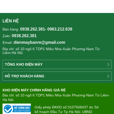
LIÊN HỆ
0938.262.381- 0963.212.639
Bán hàng:
0938.262.381
Zalo:
dienmaybanre@gmail.com
Email:
Địa chỉ: số 10 ngõ 6 TDP1 Miêu Nha-Xuân Phương-Nam Từ
Liêm-Hà Nội
TỔNG KHO ĐIỆN MÁY
Công
HỖ TRỢ KHÁCH HÀNG
ty
Điện
Tìm
máy
KHO ĐIỆN MÁY CHÍNH HÃNG GIÁ RẺ
hiểu
TÂN
về
Địa chỉ: số 10 ngõ 6 TDP1 Miêu Nha-Xuân Phương-Nam Từ Liêm-
PHONG(8:00
mua
Hà Nội
-
trả
22:00)
Giấy phép ĐKKD số 0107568437 do Sở
góp
kế hoạch Đầu Tư Tp Hà Nội- UBND