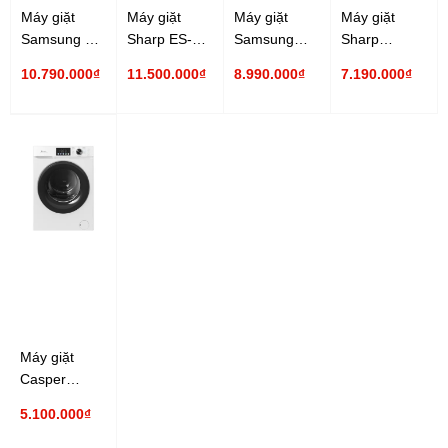
Máy giặt
Máy giặt
Máy giặt
Máy giặt
Samsung 14
Sharp ES-
Samsung
Sharp
Kg
FK1252PV-S
Inverter
Inverter ES-
10.790.000₫
11.500.000₫
8.990.000₫
7.190.000₫
WW14BB944DGHSV
12.5 Kg
WW13T504DAW/SV
FK852EV-W
Inverter
Inverter
13 Kg
8.5 Kg
Máy giặt
Casper
Inverter 8 Kg
5.100.000₫
WF-D8VWR1