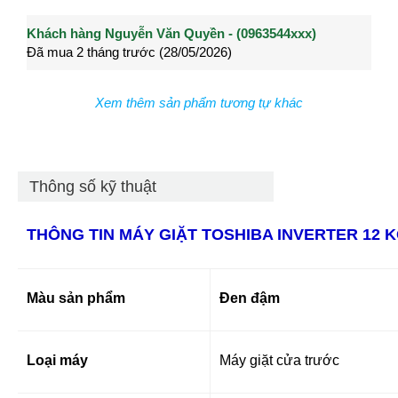
Khách hàng Nguyễn Văn Quyền - (0963544xxx)
Khách hàng Nguyễn Thành Long - (0902021xxx)
Khá
Đã mua 2 tháng trước (28/05/2026)
Đã mua 3 tháng trước (27/04/2026)
Đã m
Xem thêm sản phẩm tương tự khác
Thông số kỹ thuật
THÔNG TIN
MÁY GIẶT TOSHIBA
INVERTER 12 
Màu sản phẩm
Đen đậm
Loại máy
Máy giặt cửa trước