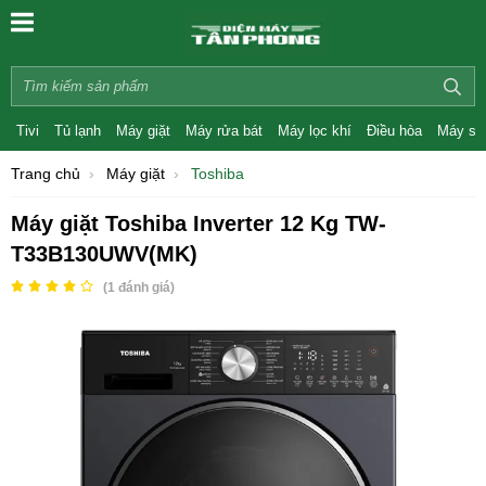
Tivi
Tủ lạnh
Máy giặt
Máy rửa bát
Máy lọc khí
Điều hòa
Máy sấ
Trang chủ
Máy giặt
Toshiba
Máy giặt Toshiba Inverter 12 Kg TW-
T33B130UWV(MK)
(
1
đánh giá)