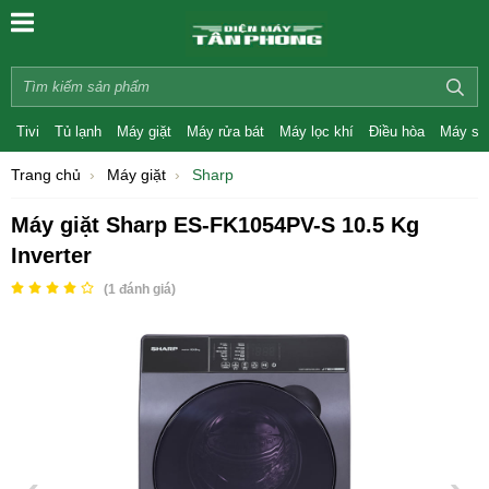
Tivi
Tủ lạnh
Máy giặt
Máy rửa bát
Máy lọc khí
Điều hòa
Máy sấ
Trang chủ
Máy giặt
Sharp
Máy giặt Sharp ES-FK1054PV-S 10.5 Kg
Inverter
(
1
đánh giá)