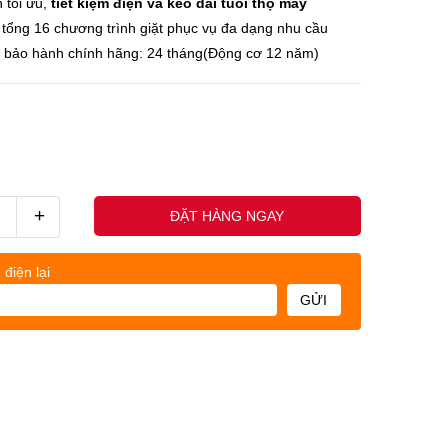
 tối ưu,
tiết kiệm điện và kéo dài tuổi thọ máy
, tổng 16 chương trình giặt phục vụ đa dạng nhu cầu
c bảo hành chính hãng: 24 tháng(Động cơ 12 năm)
+
ĐẶT HÀNG NGAY
 điện lại
GỬI
uốc nhân - (0845678xxx)
Khách h