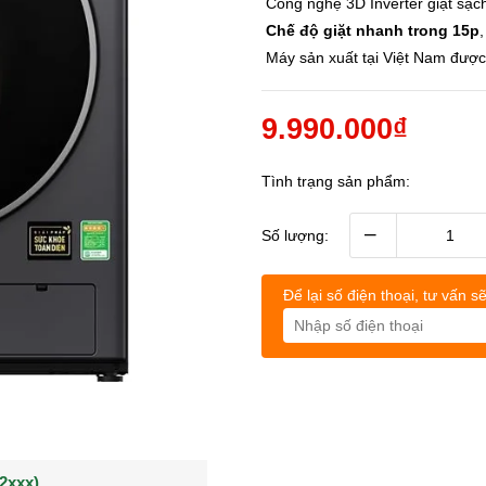
Công nghệ 3D Inverter giặt sạch
Chế độ giặt nhanh trong 15p
Máy sản xuất tại Việt Nam đượ
9.990.000₫
Tình trạng sản phẩm:
–
Số lượng:
Để lại số điện thoại, tư vấn sẽ
(0902021xxx)
0963544xxx)
Khách hàng Nguyễn q