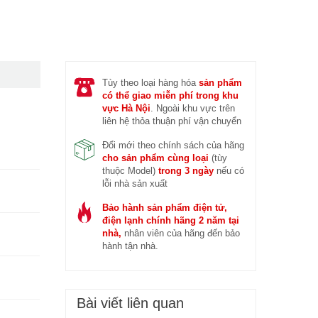
 trước (14/04/2026)
Đ
Tùy theo loại hàng hóa
sản phẩm
có thể giao miễn phí trong khu
vực Hà Nội
. Ngoài khu vực trên
liên hệ thỏa thuận phí vận chuyển
Đổi mới theo chính sách của hãng
cho sản phẩm cùng loại
(tùy
thuộc Model)
trong 3 ngày
nếu có
lỗi nhà sản xuất
Bảo hành sản phẩm điện tử,
điện lạnh chính hãng 2 năm tại
nhà,
nhân viên của hãng đến bảo
hành tận nhà.
Bài viết liên quan