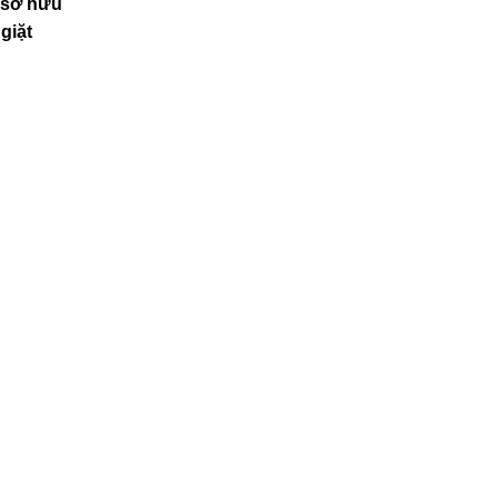
n sở hữu
giặt