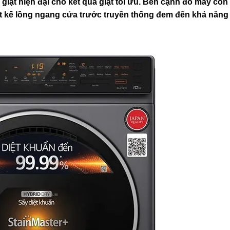
giặt hiện đại cho kết quả giặt tối ưu. Bên cạnh đó máy cò
hiết kế lồng ngang cửa trước truyền thống đem đến khả năng 