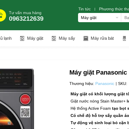
Tin tức
Phương thức th
Tư vấn mua hàng
0963212639
ủ lạnh
Máy giặt
Máy sấy
Máy rửa bát
Máy giặt Panasonic
Thương hiệu:
Panasonic
SKU:
Máy giặt có khối lượng giặt t
Giặt nước nóng Stain Master+
l
Hệ thống Active Foam
tạo bọt 
Có chế độ hỗ trợ sấy quần á
Tự động vệ sinh loại bỏ cặn b