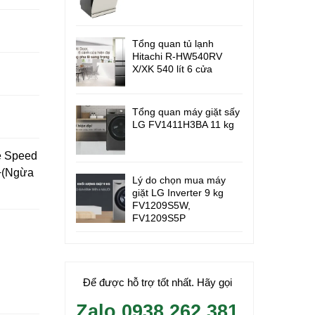
Tổng quan tủ lạnh
Hitachi R-HW540RV
X/XK 540 lít 6 cửa
Tổng quan máy giặt sấy
LG FV1411H3BA 11 kg
ve Speed
r+(Ngừa
Lý do chọn mua máy
giặt LG Inverter 9 kg
FV1209S5W,
FV1209S5P
Để được hỗ trợ tốt nhất. Hãy gọi
Zalo 0938.262.381