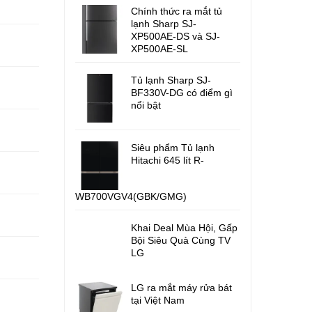
Chính thức ra mắt tủ
lạnh Sharp SJ-
XP500AE-DS và SJ-
XP500AE-SL
Tủ lạnh Sharp SJ-
BF330V-DG có điểm gì
nổi bật
Siêu phẩm Tủ lạnh
Hitachi 645 lít R-
WB700VGV4(GBK/GMG)
Khai Deal Mùa Hội, Gấp
Bội Siêu Quà Cùng TV
LG
LG ra mắt máy rửa bát
tại Việt Nam