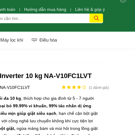
anh toán
Hướng dẫn mua hàng
Liên hệ & góp ý
Máy lọc khí
Điều hòa
 Inverter 10 kg NA-V10FC1LVT
NA-V10FC1LVT
(
1
đánh giá)
ối đa 10 kg
, thích hợp cho gia đình từ 5 - 7 người
oại bỏ 99.99% vi khuẩn, 99% tác nhân dị ứng
siêu mịn giúp giặt siêu sạch
, hạn chế cặn bột giặt
o
với công nghệ lưu chuyển không khí cực tiện lợi
ột giặt,
ngừa mảng bám và mùi hôi trong lồng giặt