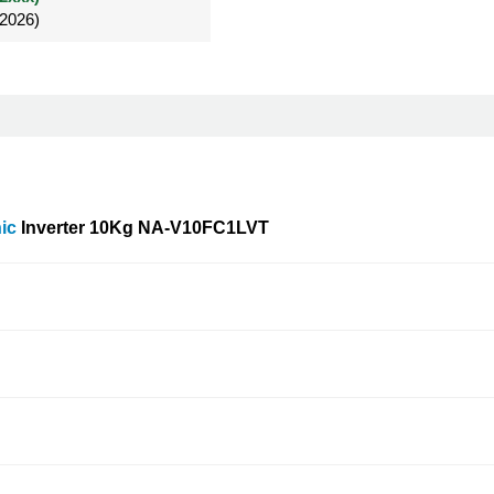
/2026)
/2026)
Đã mua 4 tháng
ic
Inverter 10Kg
NA-V10FC1LVT