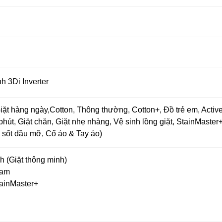
h 3Di Inverter
iặt hàng ngày,Cotton, Thông thường, Cotton+, Đồ trẻ em, Acti
phút, Giặt chăn, Giặt nhẹ nhàng, Vệ sinh lồng giặt, StainMaste
 sốt dầu mỡ, Cổ áo & Tay áo)
 (Giặt thông minh)
oam
ainMaster+
h