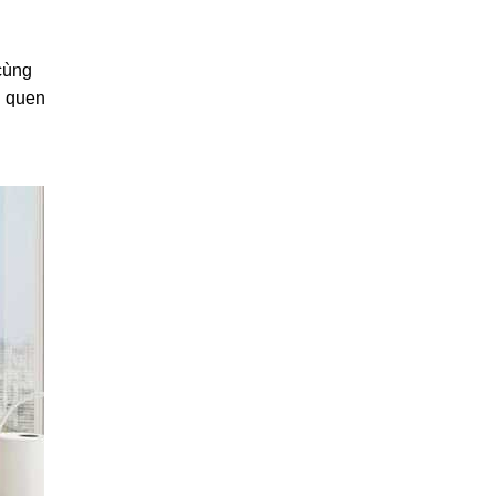
cùng
n quen