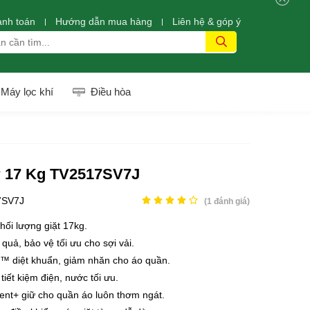
anh toán
Hướng dẫn mua hàng
Liên hệ & góp ý
Máy lọc khí
Điều hòa
er 17 Kg TV2517SV7J
7SV7J
(
1
đánh giá)
hối lượng giặt 17kg.
quả, bảo vệ tối ưu cho sợi vải.
™ diệt khuẩn, giảm nhăn cho áo quần.
tiết kiệm điện, nước tối ưu.
ent+ giữ cho quần áo luôn thơm ngát.