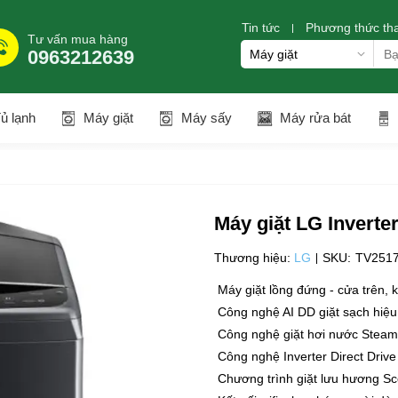
Tin tức
Phương thức th
Tư vấn mua hàng
0963212639
ủ lạnh
Máy giặt
Máy sấy
Máy rửa bát
Máy giặt LG Invert
Thương hiệu:
LG
SKU:
TV251
Máy giặt lồng đứng - cửa trên, k
Công nghệ AI DD giặt sạch hiệu 
Công nghệ giặt hơi nước Steam
Công nghệ Inverter Direct Drive 
Chương trình giặt lưu hương Sc