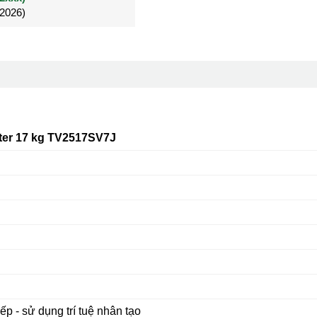
/2026)
/2026)
Đã mua 4 tháng
ter 17 kg TV2517SV7J
ếp - sử dụng trí tuệ nhân tạo