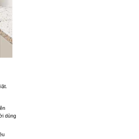
iặt.
bên
ười dùng
iều