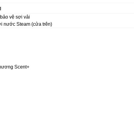
g
ảo vệ sợi vải
i nước Steam (cửa trên)
 hương Scent+