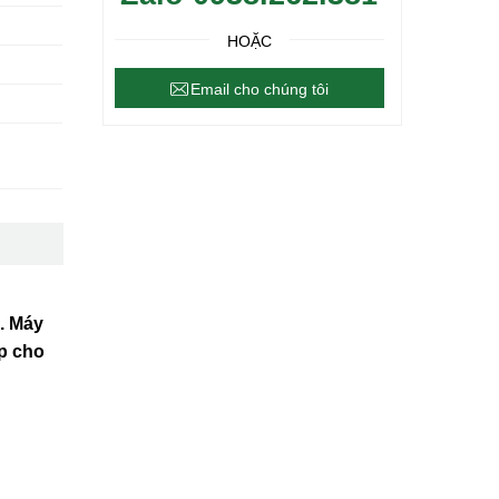
HOẶC
Email cho chúng tôi
n. Máy
p cho