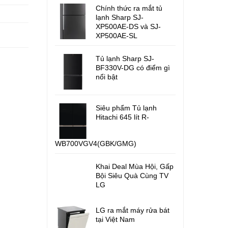
Chính thức ra mắt tủ
lạnh Sharp SJ-
XP500AE-DS và SJ-
XP500AE-SL
Tủ lạnh Sharp SJ-
BF330V-DG có điểm gì
nổi bật
Siêu phẩm Tủ lạnh
Hitachi 645 lít R-
WB700VGV4(GBK/GMG)
Khai Deal Mùa Hội, Gấp
Bội Siêu Quà Cùng TV
LG
LG ra mắt máy rửa bát
tại Việt Nam