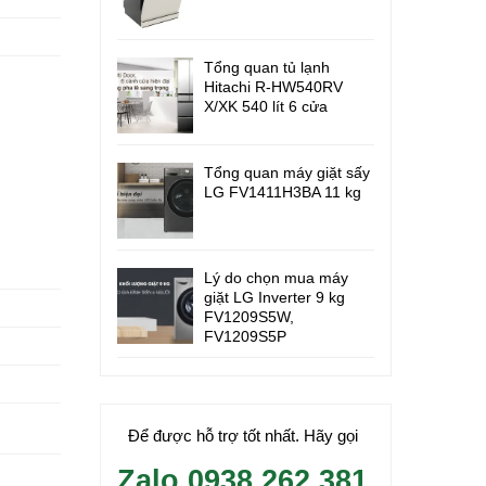
Tổng quan tủ lạnh
Hitachi R-HW540RV
X/XK 540 lít 6 cửa
Tổng quan máy giặt sấy
LG FV1411H3BA 11 kg
Lý do chọn mua máy
giặt LG Inverter 9 kg
FV1209S5W,
FV1209S5P
Để được hỗ trợ tốt nhất. Hãy gọi
Zalo 0938.262.381