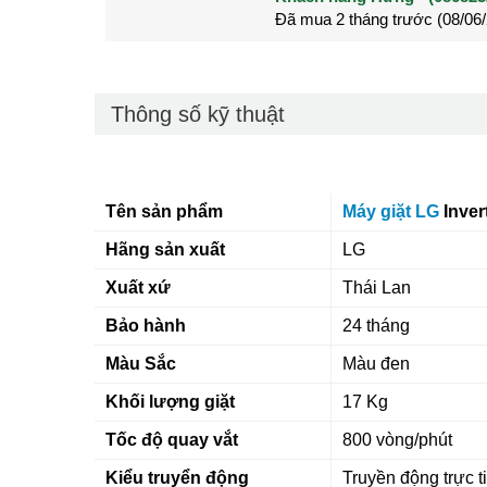
Đã mua 2 tháng trước (28/05
Đã mua 3 tháng trước (27/04
Thông số kỹ thuật
Tên sản phẩm
Máy giặt LG
Inver
Hãng sản xuất
LG
Xuất xứ
Thái Lan
Bảo hành
24 tháng
Màu Sắc
Màu đen
Khối lượng giặt
17 Kg
Tốc độ quay vắt
800 vòng/phút
Kiểu truyển động
Truyền động trực ti