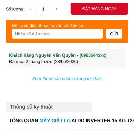
–
+
ĐẶT HÀNG NGAY
Số lượng:
Để lại số điện thoại, tư vấn sẽ điện lại
GỬI
Khách hàng Nguyễn Văn Quyền - (0963544xxx)
Khách hàng Nguyễn Thành Long - (0902021xxx)
Khá
Đã mua 2 tháng trước (28/05/2026)
Đã mua 3 tháng trước (27/04/2026)
Đã m
Xem thêm sản phẩm tương tự khác
Thông số kỹ thuật
TỔNG QUAN
MÁY GIẶT LG
AI DD INVERTER 15 KG
T2