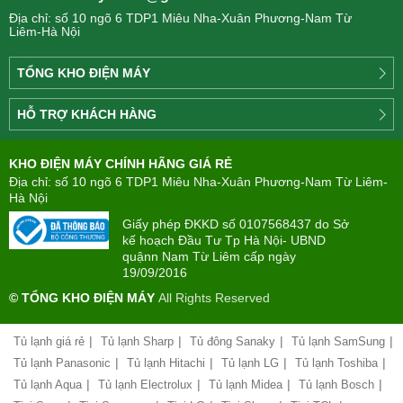
Địa chỉ: số 10 ngõ 6 TDP1 Miêu Nha-Xuân Phương-Nam Từ
Liêm-Hà Nội
TỔNG KHO ĐIỆN MÁY
Công
HỖ TRỢ KHÁCH HÀNG
ty
Điện
Tìm
máy
KHO ĐIỆN MÁY CHÍNH HÃNG GIÁ RẺ
hiểu
TÂN
về
Địa chỉ: số 10 ngõ 6 TDP1 Miêu Nha-Xuân Phương-Nam Từ Liêm-
PHONG(8:00
mua
Hà Nội
-
trả
22:00)
Giấy phép ĐKKD số 0107568437 do Sở
góp
kế hoạch Đầu Tư Tp Hà Nội- UBND
quậnn Nam Từ Liêm cấp ngày
Giới
Chính
19/09/2016
thiệu
sách
công
© TỔNG KHO ĐIỆN MÁY
All Rights Reserved
đổi
ty
mới
hàng
|
|
|
|
Tủ lạnh giá rẻ
Tủ lạnh Sharp
Tủ đông Sanaky
Tủ lạnh SamSung
Chính
hóa
sách
|
|
|
|
Tủ lạnh Panasonic
Tủ lạnh Hitachi
Tủ lạnh LG
Tủ lạnh Toshiba
bảo
|
|
|
|
Tủ lạnh Aqua
Tủ lạnh Electrolux
Tủ lạnh Midea
Tủ lạnh Bosch
Chính
hành