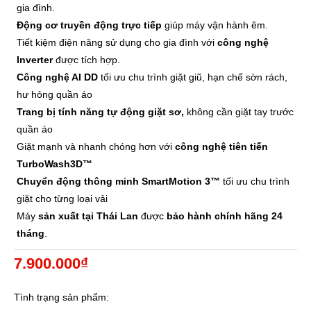
gia đình.
Động cơ truyền động trực tiếp
giúp máy vận hành êm.
Tiết kiệm điện năng sử dụng cho gia đình với
công nghệ
Inverter
được tích hợp.
Công nghệ AI DD
tối ưu chu trình giặt giũ, hạn chế sờn rách,
hư hỏng quần áo
Trang bị tính năng tự động giặt sơ,
không cần giặt tay trước
quần áo
Giặt mạnh và nhanh chóng hơn với
công nghệ tiên tiến
TurboWash3D™
Chuyển động thông minh SmartMotion 3™
tối ưu chu trình
giặt cho từng loại vải
Máy
sản xuất tại Thái Lan
được
bảo hành chính hãng 24
tháng
.
7.900.000₫
Tình trạng sản phẩm: