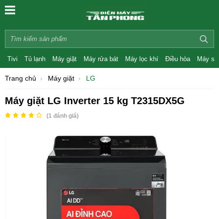
Tivi
Tủ lạnh
Máy giặt
Máy rửa bát
Máy lọc khí
Điều hòa
Máy sấ
Trang chủ
Máy giặt
LG
Máy giặt LG Inverter 15 kg T2315DX5G
(
1
đánh giá)