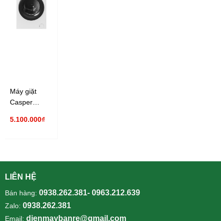
Máy giặt
Casper
Inverter 8 Kg
5.100.000₫
WF-D8VWR1
LIÊN HỆ
0938.262.381- 0963.212.639
Bán hàng:
0938.262.381
Zalo:
dienmaybanre@gmail.com
Email: