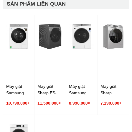
SẢN PHẨM LIÊN QUAN
Máy giặt
Máy giặt
Máy giặt
Máy giặt
Samsung 14
Sharp ES-
Samsung
Sharp
Kg
FK1252PV-S
Inverter
Inverter ES-
10.790.000₫
11.500.000₫
8.990.000₫
7.190.000₫
WW14BB944DGHSV
12.5 Kg
WW13T504DAW/SV
FK852EV-W
Inverter
Inverter
13 Kg
8.5 Kg