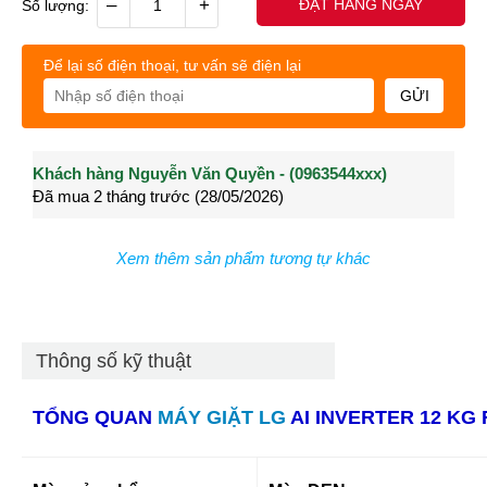
–
+
ĐẶT HÀNG NGAY
Số lượng:
Để lại số điện thoại, tư vấn sẽ điện lại
GỬI
Khách hàng Nguyễn Văn Quyền - (0963544xxx)
Khách hàng Nguyễn Thành Long - (0902021xxx)
Khá
Đã mua 2 tháng trước (28/05/2026)
Đã mua 3 tháng trước (27/04/2026)
Đã m
Xem thêm sản phẩm tương tự khác
Thông số kỹ thuật
TỔNG QUAN
MÁY GIẶT LG
AI INVERTER 12 KG