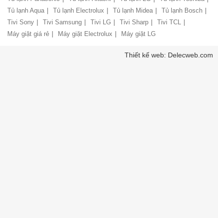
bảo
|
|
|
|
Tủ lạnh Aqua
Tủ lạnh Electrolux
Tủ lạnh Midea
Tủ lạnh Bosch
Chính
hành
sách
|
|
|
|
|
Tivi Sony
Tivi Samsung
Tivi LG
Tivi Sharp
Tivi TCL
vận
giao
chuyển
|
|
Máy giặt giá rẻ
Máy giặt Electrolux
Máy giặt LG
nhận
và
Liên
Thiết kế web: Delecweb.com
lắp
hệ,
đặt
góp
hàng
ý
hóa
Chính
Chất
sách
lượng
vận
phục
chuyển
vụ
hàng
hóa
Hướng
dẫn
Bảo
thanh
mật
toán
thông
tin
Hướng
khách
dẫn
hàng
mua