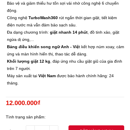
Bảo vệ và giảm thiểu hư tổn sợi vải nhờ công nghệ 6 chuyển
động.
Công nghệ
TurboWash360
rút ngắn thời gian giặt, tiết kiệm
điện nước mà vẫn đảm bảo sạch sâu.
Đa dạng chương trình:
giặt nhanh 14 phút
, đồ tinh xảo, giặt
ngừa dị ứng,...
Bảng điều khiển song ngữ Anh - Việ
t kết hợp núm xoay, cảm
ứng và màn hình hiển thị, thao tác dễ dàng.
Khối lượng giặt 12 kg
, đáp ứng nhu cầu giặt giũ của gia đình
trên 7 người.
Máy sản xuất tại
Việt Nam
được bảo hành chính hãng: 24
tháng.
12.000.000₫
Tình trạng sản phẩm: