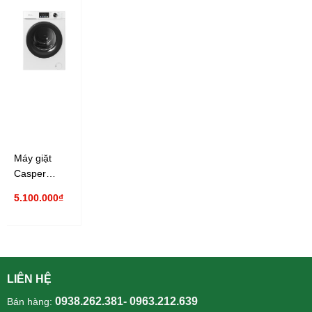
Máy giặt
Casper
Inverter 8 Kg
5.100.000₫
WF-D8VWR1
LIÊN HỆ
0938.262.381- 0963.212.639
Bán hàng: