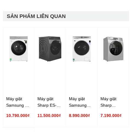
SẢN PHẨM LIÊN QUAN
Máy giặt
Máy giặt
Máy giặt
Máy giặt
Samsung 14
Sharp ES-
Samsung
Sharp
Kg
FK1252PV-S
Inverter
Inverter ES-
10.790.000₫
11.500.000₫
8.990.000₫
7.190.000₫
WW14BB944DGHSV
12.5 Kg
WW13T504DAW/SV
FK852EV-W
Inverter
Inverter
13 Kg
8.5 Kg