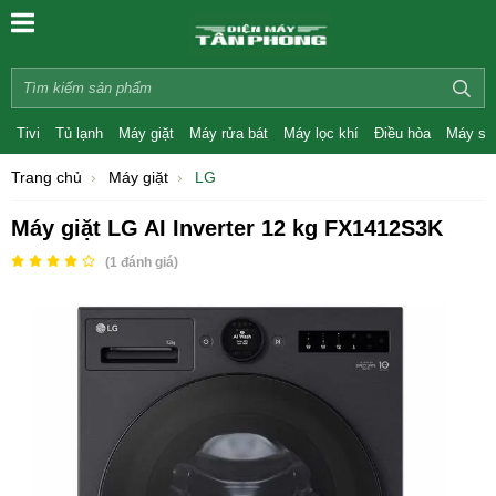
Tivi
Tủ lạnh
Máy giặt
Máy rửa bát
Máy lọc khí
Điều hòa
Máy sấ
Trang chủ
Máy giặt
LG
Máy giặt LG AI Inverter 12 kg FX1412S3K
(
1
đánh giá)