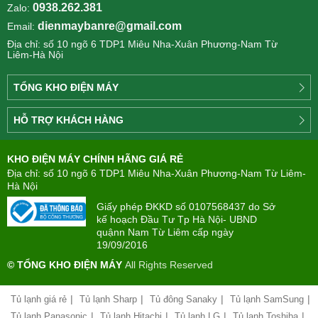
0938.262.381
Zalo:
dienmaybanre@gmail.com
Email:
Địa chỉ: số 10 ngõ 6 TDP1 Miêu Nha-Xuân Phương-Nam Từ
Liêm-Hà Nội
TỔNG KHO ĐIỆN MÁY
Công
HỖ TRỢ KHÁCH HÀNG
ty
Điện
Tìm
máy
KHO ĐIỆN MÁY CHÍNH HÃNG GIÁ RẺ
hiểu
TÂN
về
Địa chỉ: số 10 ngõ 6 TDP1 Miêu Nha-Xuân Phương-Nam Từ Liêm-
PHONG(8:00
mua
Hà Nội
-
trả
22:00)
Giấy phép ĐKKD số 0107568437 do Sở
góp
kế hoạch Đầu Tư Tp Hà Nội- UBND
quậnn Nam Từ Liêm cấp ngày
Giới
Chính
19/09/2016
thiệu
sách
công
© TỔNG KHO ĐIỆN MÁY
All Rights Reserved
đổi
ty
mới
hàng
|
|
|
|
Tủ lạnh giá rẻ
Tủ lạnh Sharp
Tủ đông Sanaky
Tủ lạnh SamSung
Chính
hóa
sách
|
|
|
|
Tủ lạnh Panasonic
Tủ lạnh Hitachi
Tủ lạnh LG
Tủ lạnh Toshiba