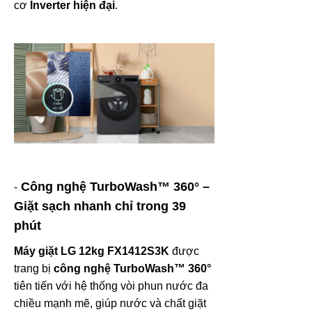
cơ
Inverter hiện đại
.
Công nghệ TurboWash™ 360° –
-
Giặt sạch nhanh chỉ trong 39
phút
Máy giặt LG 12kg FX1412S3K
được
trang bị
công nghệ TurboWash™ 360°
tiên tiến với hệ thống vòi phun nước đa
chiều mạnh mẽ, giúp nước và chất giặt