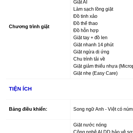
Giặt AI
Làm sạch lồng giặt
Đồ tinh xảo
Đồ thể thao
Chương trình giặt
Đồ hỗn hợp
Giặt tay + đồ len
Giặt nhanh 14 phút
Giặt ngừa dị ứng
Chu trình tải về
Giặt giảm thiểu nhựa (Microp
Giặt nhẹ (Easy Care)
TIỆN ÍCH
Bảng điều khiển:
Song ngữ Anh - Việt có núm
Giặt nước nóng
Công nghệ AI DD bảo vệ sợi