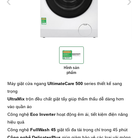
‹
›
Hình sản
phẩm
‹
‹
›
›
Máy giặt cửa ngang
UltimateCare 500
series thiết kế sang
trọng
UltraMix
trộn đều chất giặt tẩy giúp thẩm thấu dễ dàng hơn
vào quần áo
Công nghệ
Eco Inverter
hoạt động êm ái, tiết kiệm điện năng
hiệu quả
Công nghệ
FullWash 45
giặt tối đa tải trọng chỉ trong 45 phút
Công nghệ DelicatesPlus
giúp giảm bảo vệ các loại vải mỏng