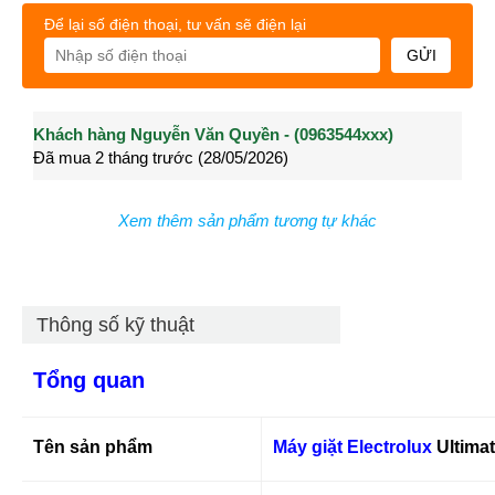
Để lại số điện thoại, tư vấn sẽ điện lại
GỬI
Khách hàng Nguyễn Văn Quyền - (0963544xxx)
Khách hàng Nguyễn Thành Long - (0902021xxx)
Khá
Đã mua 2 tháng trước (28/05/2026)
Đã mua 3 tháng trước (27/04/2026)
Đã m
Xem thêm sản phẩm tương tự khác
Thông số kỹ thuật
Tổng quan
Tên sản phẩm
Máy giặt Electrolux
Ultima