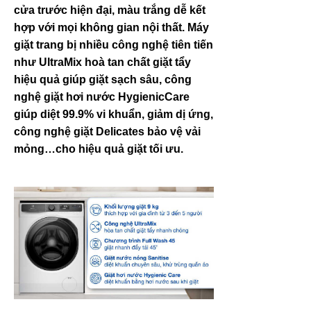
cửa trước hiện đại, màu trắng dễ kết
hợp với mọi không gian nội thất. Máy
giặt trang bị nhiều công nghệ tiên tiến
như UltraMix hoà tan chất giặt tẩy
hiệu quả giúp giặt sạch sâu, công
nghệ giặt hơi nước HygienicCare
giúp diệt 99.9% vi khuẩn, giảm dị ứng,
công nghệ giặt Delicates bảo vệ vải
mỏng…cho hiệu quả giặt tối ưu.