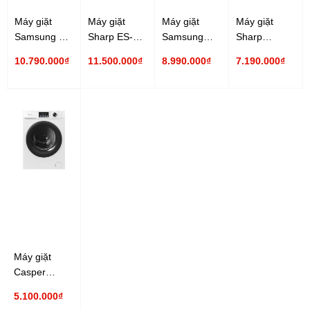
Máy giặt
Máy giặt
Máy giặt
Máy giặt
Samsung 14
Sharp ES-
Samsung
Sharp
Kg
FK1252PV-S
Inverter
Inverter ES-
10.790.000₫
11.500.000₫
8.990.000₫
7.190.000₫
WW14BB944DGHSV
12.5 Kg
WW13T504DAW/SV
FK852EV-W
Inverter
Inverter
13 Kg
8.5 Kg
Máy giặt
Casper
Inverter 8 Kg
5.100.000₫
WF-D8VWR1