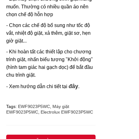
muốn. Thường có nhiều quần áo nên
chọn chế độ hỗn hợp
- Chọn các chế độ bổ sung như tốc độ
vắt, nhiệt độ giặt, xả thêm, giặt sơ, hẹn
giờ giặt...
- Khi hoàn tất các thiết lập cho chương
trình giặt, nhấn biểu tượng "Khởi động"
(hình tam giác hai gạch dọc) để bắt đầu
chu trình giặt.
đây
- Xem hướng dẫn chi tiết tại
.
Tags:
EWF9023P5WC
,
Máy giặt
EWF9023P5WC
,
Electrolux EWF9023P5WC