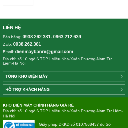
LIÊN HỆ
0938.262.381- 0963.212.639
Bán hàng:
0938.262.381
Zalo:
dienmaybanre@gmail.com
Email:
Địa chỉ: số 10 ngõ 6 TDP1 Miêu Nha-Xuân Phương-Nam Từ
Liêm-Hà Nội
TỔNG KHO ĐIỆN MÁY
Công
HỖ TRỢ KHÁCH HÀNG
ty
Điện
Tìm
máy
KHO ĐIỆN MÁY CHÍNH HÃNG GIÁ RẺ
hiểu
TÂN
về
Địa chỉ: số 10 ngõ 6 TDP1 Miêu Nha-Xuân Phương-Nam Từ Liêm-
PHONG(8:00
mua
Hà Nội
-
trả
22:00)
Giấy phép ĐKKD số 0107568437 do Sở
góp