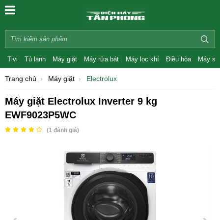
Tivi
Tủ lạnh
Máy giặt
Máy rửa bát
Máy lọc khí
Điều hòa
Máy sấ
Trang chủ
Máy giặt
Electrolux
Máy giặt Electrolux Inverter 9 kg
EWF9023P5WC
(
1
đánh giá)