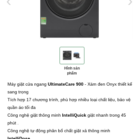
‹
›
Hình sản
phẩm
‹
‹
›
›
Máy giặt cửa ngang
UltimateCare 900
- Xám đen Onyx thiết kế
sang trọng
Tích hợp 17 chương trình, phù hợp nhiều loại chất liệu, bảo vệ
quần áo tối đa
Công nghệ giặt thông minh
IntelliQuick
giặt nhanh trong 45
phút .
Công nghệ tự động phân bổ chất giặt xả thông minh
IntelliDose