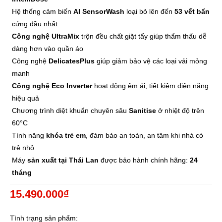
Hệ thống cảm biến
AI SensorWash
loại bỏ lên đến
53 vết bẩn
cứng đầu nhất
Công nghệ UltraMix
trộn đều chất giặt tẩy giúp thẩm thấu dễ
dàng hơn vào quần áo
Công nghệ
DelicatesPlus
giúp giảm bảo vệ các loại vải mỏng
manh
Công nghệ Eco Inverter
hoạt động êm ái, tiết kiệm điện năng
hiệu quả
Chương trình diệt khuẩn chuyên sâu
Sanitise
ở nhiệt độ trên
60°C
Tính năng
khóa trẻ em
, đảm bảo an toàn, an tâm khi nhà có
trẻ nhỏ
Máy
sản xuất tại Thái Lan
được bảo hành chính hãng:
24
tháng
15.490.000₫
Tình trạng sản phẩm: