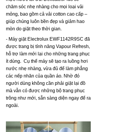
chăm sóc nhẹ nhàng cho mọi loại vải
mỏng, bao gồm cả vải cotton cao cấp –
giúp chúng luôn bền đẹp và giảm hao
mòn do giặt theo thời gian.
- Máy giặt Electrolux EWF1142R9SC đã
được trang bị tính năng Vapour Refresh,
hỗ trợ làm mới lại cho những trang phục
ít dùng. Cụ thể máy sẽ tạo ra luồng hơi
nước nhẹ nhàng, vừa đủ để làm phẳng
các nếp nhăn của quần áo. Nhờ đó
người dùng không cần phải giặt lại đồ
mà vẫn có được những bộ trang phục
trông như mới, sẵn sàng diện ngay để ra
ngoài.