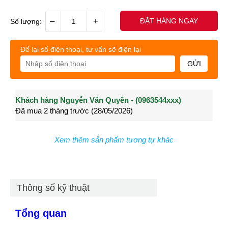
–
+
ĐẶT HÀNG NGAY
Số lượng:
Để lại số điện thoại, tư vấn sẽ điện lại
GỬI
Khách hàng Nguyễn Văn Quyền - (0963544xxx)
Khách hàng Nguyễn Thành Long - (0902021xxx)
Khá
Đã mua 2 tháng trước (28/05/2026)
Đã mua 3 tháng trước (27/04/2026)
Đã m
Xem thêm sản phẩm tương tự khác
Thông số kỹ thuật
Tổng quan