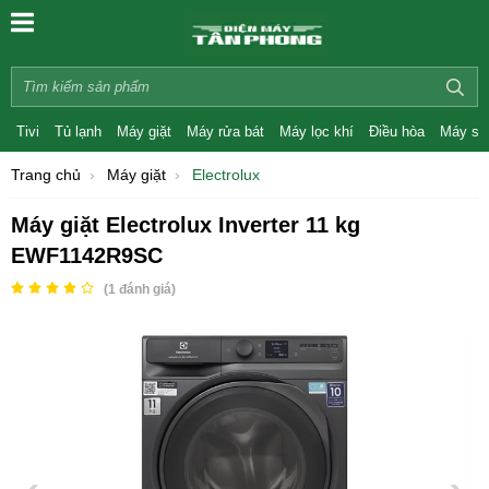
Tivi
Tủ lạnh
Máy giặt
Máy rửa bát
Máy lọc khí
Điều hòa
Máy sấ
Trang chủ
Máy giặt
Electrolux
Máy giặt Electrolux Inverter 11 kg
EWF1142R9SC
(
1
đánh giá)