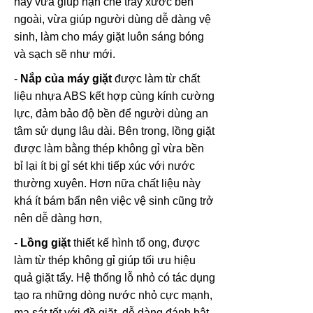
này vừa giúp hạn chế trầy xước bên
ngoài, vừa giúp người dùng dễ dàng vệ
sinh, làm cho máy giặt luôn sáng bóng
và sạch sẽ như mới.
-
Nắp của máy giặt
được làm từ chất
liệu nhựa ABS kết hợp cùng kính cường
lực, đảm bảo độ bền để người dùng an
tâm sử dụng lâu dài. Bên trong, lồng giặt
được làm bằng thép không gỉ vừa bền
bỉ lại ít bị gỉ sét khi tiếp xúc với nước
thường xuyên. Hơn nữa chất liệu này
khá ít bám bẩn nên việc vệ sinh cũng trở
nên dễ dàng hơn,
-
Lồng giặt
thiết kế hình tổ ong, được
làm từ thép không gỉ giúp tối ưu hiệu
quả giặt tẩy. Hệ thống lỗ nhỏ có tác dụng
tạo ra những dòng nước nhỏ cực mạnh,
ma sát tốt với đồ giặt, dễ dàng đánh bật