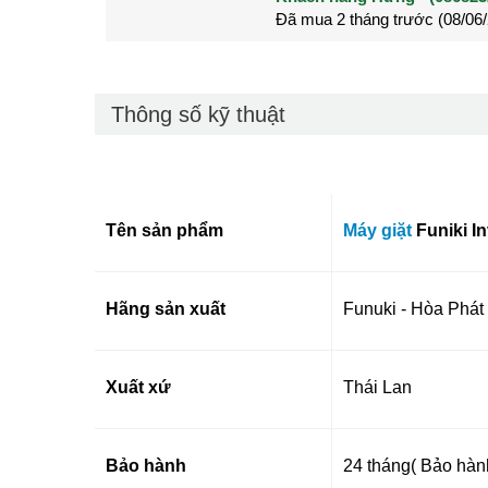
Đã mua 2 tháng trước (28/05
Đã mua 3 tháng trước (27/04
Thông số kỹ thuật
Tên sản phẩm
Máy giặt
Funiki 
Hãng sản xuất
Funuki - Hòa Phát
Xuất xứ
Thái Lan
Bảo hành
24 tháng( Bảo hàn