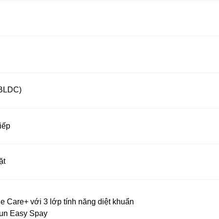
 BLDC)
iếp
ặt
e Care+ với 3 lớp tính năng diệt khuẩn
hun Easy Spay