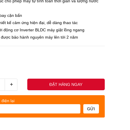
ogic cho phép máy tự tính toán thời gian và lượng nước
 bay cặn bẩn
thiết kế cảm ứng hiện đại, dễ dàng thao tác
́i động cơ Inverter BLDC máy giặt lồng ngang
 được bảo hành nguyên máy lên tới 2 năm
+
ĐẶT HÀNG NGAY
 điện lại
GỬI
uốc nhân - (0845678xxx)
Khách h