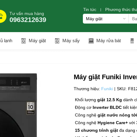
Tin tức
Phương thức th
Tư vấn mua hàng
0963212639
ủ lạnh
Máy giặt
Máy sấy
Máy rửa bát
Máy giặt Funiki I
Thương hiệu:
Funiki
SKU:
F81
Khối lượng
giặt 12.5 Kg
dành ch
Động cơ
Inverter BLDC
tiết k
Công nghệ
giặt nước nóng tớ
Công nghệ
Hygiene Care+
với 
15 chương trình giặt
đa dạng 