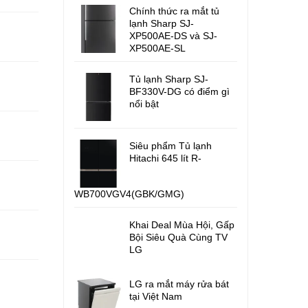
Chính thức ra mắt tủ
lạnh Sharp SJ-
XP500AE-DS và SJ-
XP500AE-SL
Tủ lạnh Sharp SJ-
BF330V-DG có điểm gì
nổi bật
Siêu phẩm Tủ lạnh
Hitachi 645 lít R-
WB700VGV4(GBK/GMG)
Khai Deal Mùa Hội, Gấp
Bội Siêu Quà Cùng TV
LG
LG ra mắt máy rửa bát
tại Việt Nam