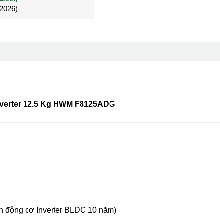
/2026)
/2026)
Đã mua 4 tháng
Inverter 12.5 Kg HWM F8125ADG
h động cơ Inverter BLDC 10 năm)