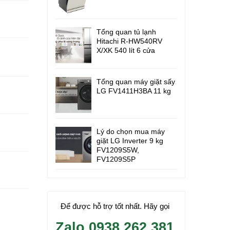
Tổng quan tủ lạnh
Hitachi R-HW540RV
X/XK 540 lít 6 cửa
Tổng quan máy giặt sấy
LG FV1411H3BA 11 kg
Lý do chọn mua máy
giặt LG Inverter 9 kg
FV1209S5W,
FV1209S5P
Để được hỗ trợ tốt nhất. Hãy gọi
Zalo 0938.262.381