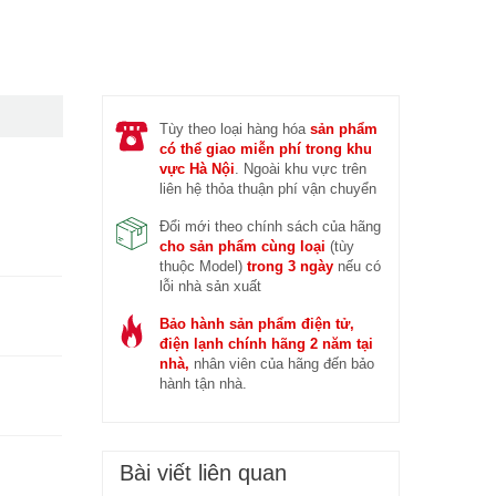
 trước (14/04/2026)
Đ
Tùy theo loại hàng hóa
sản phẩm
có thể giao miễn phí trong khu
vực Hà Nội
. Ngoài khu vực trên
liên hệ thỏa thuận phí vận chuyển
Đổi mới theo chính sách của hãng
cho sản phẩm cùng loại
(tùy
thuộc Model)
trong 3 ngày
nếu có
lỗi nhà sản xuất
Bảo hành sản phẩm điện tử,
điện lạnh chính hãng 2 năm tại
nhà,
nhân viên của hãng đến bảo
hành tận nhà.
Bài viết liên quan