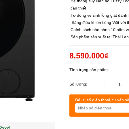
Hệ thống suy luận ảo Fuzzy L
cần thiết
Tự động vệ sinh lồng giặt đánh
,Bảng điều khiển tiếng Việt với 
Chính sách bảo hành 10 năm vơ
Sản phẩm sản xuất tại Thái Lan
8.590.000₫
Tình trạng sản phẩm:
–
Số lượng:
Để lại số điện thoại, tư vấn sẽ
(0902021xxx)
0963544xxx)
Khách hàng Nguyễn q