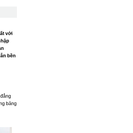
ất với
hập
ản
ẫn bền
 đẳng
ằng bảng