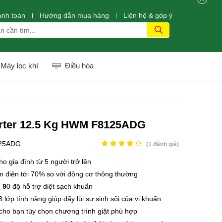
anh toán
Hướng dẫn mua hàng
Liên hệ & góp ý
Máy lọc khí
Điều hòa
nverter 12.5 Kg HWM F8125ADG
25ADG
(
1
đánh giá)
o gia đình từ 5 người trở lên
iệm điện tới 70% so với động cơ thông thường
i 9
0 độ hỗ trợ diệt sạch khuẩn
3 lớp tính năng giúp đẩy lùi sự sinh sôi của vi khuẩn
cho bạn tùy chọn chương trình giặt phù hợp