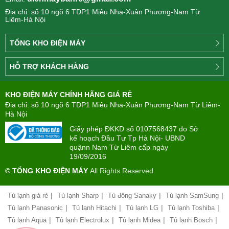
Địa chỉ: số 10 ngõ 6 TDP1 Miêu Nha-Xuân Phương-Nam Từ
Liêm-Hà Nội
TỔNG KHO ĐIỆN MÁY
Công
HỖ TRỢ KHÁCH HÀNG
ty
Điện
Tìm
máy
KHO ĐIỆN MÁY CHÍNH HÃNG GIÁ RẺ
hiểu
TÂN
về
Địa chỉ: số 10 ngõ 6 TDP1 Miêu Nha-Xuân Phương-Nam Từ Liêm-
PHONG(8:00
mua
Hà Nội
-
trả
22:00)
Giấy phép ĐKKD số 0107568437 do Sở
góp
kế hoạch Đầu Tư Tp Hà Nội- UBND
quậnn Nam Từ Liêm cấp ngày
Giới
Chính
19/09/2016
thiệu
sách
công
© TỔNG KHO ĐIỆN MÁY
All Rights Reserved
đổi
ty
mới
hàng
|
|
|
|
Tủ lạnh giá rẻ
Tủ lạnh Sharp
Tủ đông Sanaky
Tủ lạnh SamSung
Chính
hóa
sách
|
|
|
|
Tủ lạnh Panasonic
Tủ lạnh Hitachi
Tủ lạnh LG
Tủ lạnh Toshiba
bảo
|
|
|
|
Tủ lạnh Aqua
Tủ lạnh Electrolux
Tủ lạnh Midea
Tủ lạnh Bosch
Chính
0963212639
hành