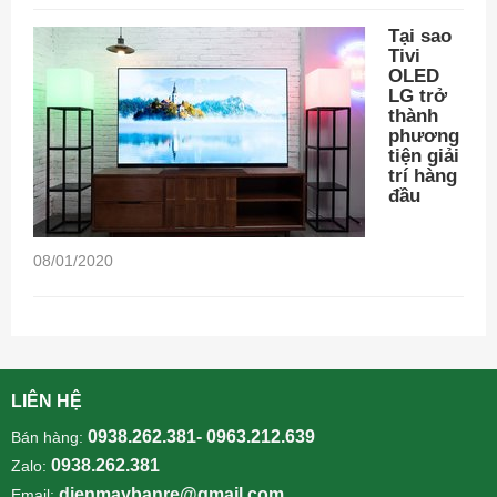
Tại sao
Tivi
OLED
LG trở
thành
phương
tiện giải
trí hàng
đầu
08/01/2020
LIÊN HỆ
0938.262.381- 0963.212.639
Bán hàng:
0938.262.381
Zalo:
dienmaybanre@gmail.com
Email: