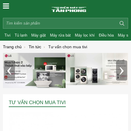
Tivi
Tủ lạnh
Máy giặt
Máy rửa bát
Máy lọc khí
Điều hòa
Máy sấ
Trang chủ
Tin tức
Tư vấn chọn mua tivi
‹
›
TƯ VẤN CHỌN MUA TIVI