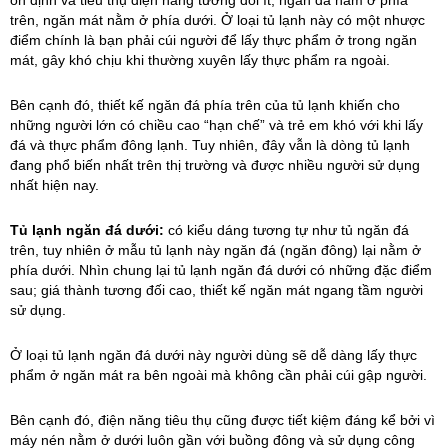
ổn định và tiêu thụ điện năng tương đối ít, ngăn đá nằm ở phía
trên, ngăn mát nằm ở phía dưới. Ở loại tủ lạnh này có một nhược
điểm chính là bạn phải cúi người để lấy thực phẩm ở trong ngăn
mát, gây khó chịu khi thường xuyên lấy thực phẩm ra ngoài.
Bên cạnh đó, thiết kế ngăn đá phía trên của tủ lạnh khiến cho
những người lớn có chiều cao “hạn chế” và trẻ em khó với khi lấy
đá và thực phẩm đông lạnh. Tuy nhiên, đây vẫn là dòng tủ lạnh
đang phổ biến nhất trên thị trường và được nhiều người sử dụng
nhất hiện nay.
Tủ lạnh ngăn đá dưới:
có kiểu dáng tương tự như tủ ngăn đá
trên, tuy nhiên ở mẫu tủ lạnh này ngăn đá (ngăn đông) lại nằm ở
phía dưới. Nhìn chung lại tủ lạnh ngăn đá dưới có những đặc điểm
sau; giá thành tương đối cao, thiết kế ngăn mát ngang tầm người
sử dụng.
Ở loại tủ lạnh ngăn đá dưới này người dùng sẽ dễ dàng lấy thực
phẩm ở ngăn mát ra bên ngoài mà không cần phải cúi gập người.
Bên cạnh đó, điện năng tiêu thụ cũng được tiết kiệm đáng kể bởi vì
máy nén nằm ở dưới luôn gần với buồng đông và sử dụng công