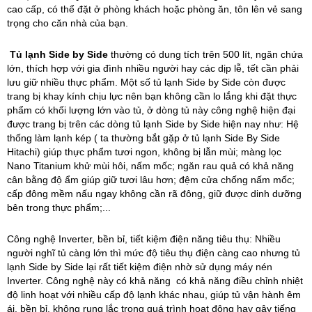
cao cấp, có thể đặt ở phòng khách hoặc phòng ăn, tôn lên vẻ sang
trọng cho căn nhà của bạn.
Tủ lạnh Side by Side
thường có dung tích trên 500 lít, ngăn chứa
lớn, thích hợp với gia đình nhiều người hay các dịp lễ, tết cần phải
lưu giữ nhiều thực phẩm. Một số tủ lạnh Side by Side còn được
trang bị khay kính chịu lực nên bạn không cần lo lắng khi đặt thực
phẩm có khối lượng lớn vào tủ, ở dòng tủ này công nghệ hiện đại
được trang bị trên các dòng tủ lạnh Side by Side hiện nay như: Hệ
thống làm lạnh kép ( ta thường bắt gặp ở tủ lạnh Side By Side
Hitachi) giúp thực phẩm tươi ngon, không bị lẫn mùi; màng lọc
Nano Titanium khử mùi hôi, nấm mốc; ngăn rau quả có khả năng
cân bằng độ ẩm giúp giữ tươi lâu hơn; đệm cửa chống nấm mốc;
cấp đông mềm nấu ngay không cần rã đông, giữ được dinh dưỡng
bên trong thực phẩm;...
Công nghệ Inverter, bền bỉ, tiết kiệm điện năng tiêu thụ: Nhiều
người nghĩ tủ càng lớn thì mức độ tiêu thụ điện càng cao nhưng tủ
lạnh Side by Side lại rất tiết kiệm điện nhờ sử dụng máy nén
Inverter. Công nghệ này có khả năng có khả năng điều chỉnh nhiệt
độ linh hoạt với nhiều cấp độ lạnh khác nhau, giúp tủ vận hành êm
ái, bền bỉ, không rung lắc trong quá trình hoạt động hay gây tiếng