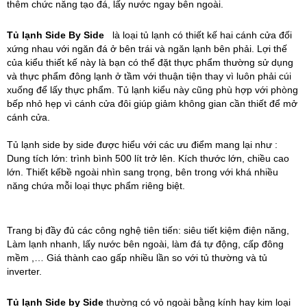
thêm chức năng tạo đá, lấy nước ngay bên ngoài.
Tủ lạnh Side By Side
là loại tủ lạnh có thiết kế hai cánh cửa đối
xứng nhau với ngăn đá ở bên trái và ngăn lạnh bên phải. Lợi thế
của kiểu thiết kế này là bạn có thể đặt thực phẩm thường sử dụng
và thực phẩm đông lạnh ở tầm với thuận tiện thay vì luôn phải cúi
xuống để lấy thực phẩm. Tủ lạnh kiểu này cũng phù hợp với phòng
bếp nhỏ hẹp vì cánh cửa đôi giúp giảm không gian cần thiết để mở
cánh cửa.
Tủ lạnh side by side được hiểu với các ưu điểm mang lại như :
Dung tích lớn: trình bình 500 lít trở lên. Kích thước lớn, chiều cao
lớn. Thiết kếbề ngoài nhìn sang trọng, bên trong với khá nhiều
năng chứa mỗi loại thực phẩm riêng biệt.
Trang bị đầy đủ các công nghệ tiên tiến: siêu tiết kiệm điện năng,
Làm lạnh nhanh, lấy nước bên ngoài, làm đá tự động, cấp đông
mềm ,… Giá thành cao gấp nhiều lần so với tủ thường và tủ
inverter.
Tủ lạnh Side by Side
thường có vỏ ngoài bằng kính hay kim loại