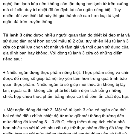
nghệ làm lạnh kép nên không cần tận dụng hơi lạnh từ trên xuống
mà chỉ cần duy trì nhiệt độ ổn định tại các ngăn riêng biệt. Tuy
nhiên, đối với thiết kế này thì giá thành sẽ cao hơn loại tủ lạnh
ngăn đá trên truyền thống
Tủ lạnh 3 cửa
: được nhiều người quan tâm do thiết kế đẹp mắt và
sử dụng tiện nghi hơn so với mẫu tủ 2 cửa, tuy nhiên liệu tủ lạnh 3
cửa có phải lựa chọn tốt nhất về tầm giá và thói quen sử dụng của
gia đình bạn hay không. Với dòng tủ lạnh 3 cửa có những điểm
riêng sau:
+ Nhiều ngăn đựng thực phẩm riêng biệt: Thực phẩm sống và chín
được để riêng sẽ giúp bà nội trợ yên tâm hơn trong quá trình bảo
quản thực phẩm. Nhiều ngăn tủ sẽ giúp mùi thức ăn không bị lây
lan, ngoài ra thì không cần phải tiết kiệm diện tích bằng những
chiếc hộp chứa thực phẩm bằng nhựa có thể tiềm ẩn chất độc hại.
+ Một ngăn đông đá thứ 2: Một số tủ lạnh 3 cửa có ngăn cửa thứ
hai có thể điều chỉnh nhiệt độ từ mức giữ mát thông thường đến
mức đông đá khoảng 3 – 0 độ C; cộng thêm dung tích chứa nhỏ
hơn nhiều so với tủ với nhu cầu dự trữ thực phẩm đông đá tăng lên
nhiều hơn so với mức thông thường thì người dùng vẫn có thể sử