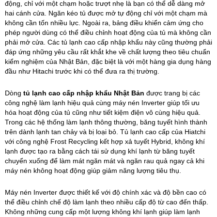
động, chỉ với một chạm hoặc trượt nhẹ là bạn có thể dễ dàng mở
hai cánh cửa. Ngăn kéo tủ được mở tự động chỉ với một chạm mà
không cần tốn nhiều lực. Ngoài ra, bảng điều khiển cảm ứng cho
phép người dùng có thể điều chỉnh hoạt động của tủ mà không cần
phải mở cửa. Các tủ lạnh cao cấp nhập khẩu này cũng thường phải
đáp ứng những yêu cầu rất khắt khe về chất lượng theo tiêu chuẩn
kiểm nghiệm của Nhật Bản, đặc biệt là với một hàng gia dụng hàng
đầu như Hitachi trước khi có thể đưa ra thị trường.
Dòng
tủ lạnh cao cấp nhập khẩu Nhật Bản
được trang bị các
công nghệ làm lạnh hiệu quả cùng máy nén Inverter giúp tối ưu
hóa hoạt động của tủ cũng như tiết kiệm điện vô cùng hiệu quả.
Trong các hệ thống làm lạnh thông thường, băng tuyết hình thành
trên dành lạnh tan chảy và bị loại bỏ. Tủ lạnh cao cấp của Hiatchi
với công nghệ Frost Recycling kết hợp xả tuyết Hybrid, không khí
lạnh được tạo ra bằng cách tái sử dụng khí lạnh từ băng tuyết
chuyển xuống để làm mát ngăn mát và ngăn rau quả ngay cả khi
máy nén không hoạt động giúp giảm năng lượng tiêu thụ.
Máy nén Inverter được thiết kế với độ chính xác và độ bền cao có
thể điều chỉnh chế độ làm lạnh theo nhiều cấp độ từ cao đến thấp.
Không những cung cấp một lượng không khí lạnh giúp làm lạnh