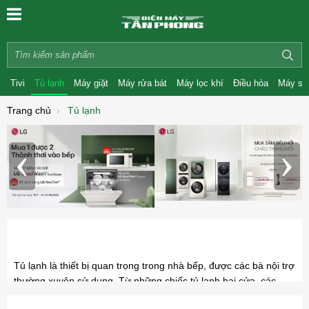
Tivi
Tủ lạnh
Máy giặt
Máy rửa bát
Máy lọc khí
Điều hòa
Máy sấ
Trang chủ
Tủ lạnh
‹
›
Tủ lạnh là thiết bị quan trọng trong nhà bếp, được các bà nội trợ
thường xuyên sử dụng. Từ những chiếc tủ lạnh hai cửa, các
dòng Side By Side với sức chứa lớn được thiết kế đẹp mắt như