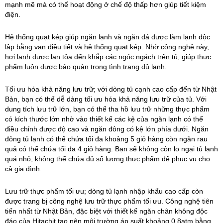
mạnh mẽ mà có thể hoạt động ở chế độ thấp hơn giúp tiết kiệm
điện.
Hệ thống quạt kép giúp ngăn lạnh và ngăn đá được làm lạnh độc
lập bằng van điều tiết và hệ thống quạt kép. Nhờ công nghệ này,
hơi lạnh được lan tỏa đến khắp các ngóc ngách trên tủ, giúp thực
phẩm luôn được bảo quản trong tình trạng đủ lạnh.
Tối ưu hóa khả năng lưu trữ; với dòng tủ cạnh cao cấp đến từ Nhật
Bản, bạn có thể dễ dàng tối ưu hóa khả năng lưu trữ của tủ. Với
dung tích lưu trữ lớn, bạn có thể tha hồ lưu trữ những thực phẩm
có kích thước lớn nhờ vào thiết kế các kệ của ngăn lạnh có thể
điều chỉnh được độ cao và ngăn đông có kệ lớn phía dưới. Ngăn
đông tủ lạnh có thể chứa tối đa khoảng 5 giỏ hàng còn ngăn rau
quả có thể chứa tối đa 4 giỏ hàng. Bạn sẽ không còn lo ngại tủ lạnh
quá nhỏ, không thể chứa đủ số lượng thực phẩm để phục vụ cho
cả gia đình.
Lưu trữ thực phẩm tối ưu; dòng tủ lạnh nhập khẩu cao cấp còn
được trang bị công nghệ lưu trữ thực phẩm tối ưu. Công nghệ tiên
tiến nhất từ Nhật Bản, đặc biệt với thiết kế ngăn chân không độc
đáo của Hitachit tạo nên môi trường áp suất khoảng 0.8atm bằng