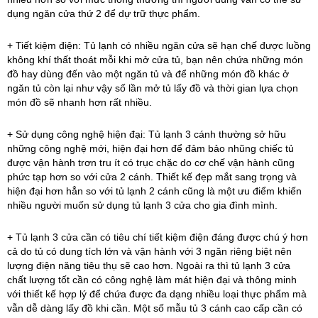
dụng ngăn cửa thứ 2 để dự trữ thực phẩm.
+ Tiết kiệm điện: Tủ lạnh có nhiều ngăn cửa sẽ hạn chế được luồng
không khí thất thoát mỗi khi mở cửa tủ, bạn nên chứa những món
đồ hay dùng đến vào một ngăn tủ và để những món đồ khác ở
ngăn tủ còn lại như vậy số lần mở tủ lấy đồ và thời gian lựa chọn
món đồ sẽ nhanh hơn rất nhiều.
+ Sử dụng công nghệ hiện đại: Tủ lạnh 3 cánh thường sở hữu
những công nghệ mới, hiện đại hơn để đảm bảo nhũng chiếc tủ
được vận hành trơn tru ít có trục chặc do cơ chế vận hành cũng
phức tạp hơn so với cửa 2 cánh. Thiết kế đẹp mắt sang trọng và
hiện đại hơn hẳn so với tủ lạnh 2 cánh cũng là một ưu điểm khiến
nhiều người muốn sử dụng tủ lạnh 3 cửa cho gia đình mình.
+ Tủ lạnh 3 cửa cần có tiêu chí tiết kiệm điện đáng được chú ý hơn
cả do tủ có dung tích lớn và vận hành với 3 ngăn riêng biệt nên
lượng điện năng tiêu thụ sẽ cao hơn. Ngoài ra thì tủ lạnh 3 cửa
chất lượng tốt cần có công nghệ làm mát hiện đại và thông minh
với thiết kế hợp lý để chứa được đa dạng nhiều loại thực phẩm mà
vẫn dễ dàng lấy đồ khi cần. Một số mẫu tủ 3 cánh cao cấp cần có