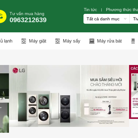
Tin tức
Phương thức th
Tư vấn mua hàng
0963212639
ủ lạnh
Máy giặt
Máy sấy
Máy rửa bát