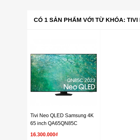
CÓ
1
SẢN PHẨM VỚI TỪ KHÓA:
TIV
Tivi Neo QLED Samsung 4K
65 inch QA65QN85C
16.300.000₫