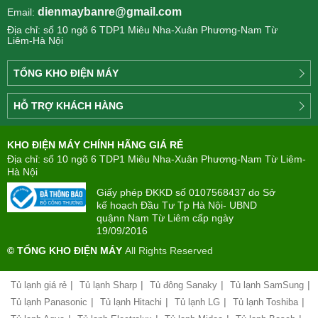
dienmaybanre@gmail.com
Email:
Địa chỉ: số 10 ngõ 6 TDP1 Miêu Nha-Xuân Phương-Nam Từ
Liêm-Hà Nội
TỔNG KHO ĐIỆN MÁY
Công
HỖ TRỢ KHÁCH HÀNG
ty
Điện
Tìm
máy
KHO ĐIỆN MÁY CHÍNH HÃNG GIÁ RẺ
hiểu
TÂN
về
Địa chỉ: số 10 ngõ 6 TDP1 Miêu Nha-Xuân Phương-Nam Từ Liêm-
PHONG(8:00
mua
Hà Nội
-
trả
22:00)
Giấy phép ĐKKD số 0107568437 do Sở
góp
kế hoạch Đầu Tư Tp Hà Nội- UBND
quậnn Nam Từ Liêm cấp ngày
Giới
Chính
19/09/2016
thiệu
sách
công
© TỔNG KHO ĐIỆN MÁY
All Rights Reserved
đổi
ty
mới
hàng
|
|
|
|
Tủ lạnh giá rẻ
Tủ lạnh Sharp
Tủ đông Sanaky
Tủ lạnh SamSung
Chính
hóa
sách
|
|
|
|
Tủ lạnh Panasonic
Tủ lạnh Hitachi
Tủ lạnh LG
Tủ lạnh Toshiba
bảo