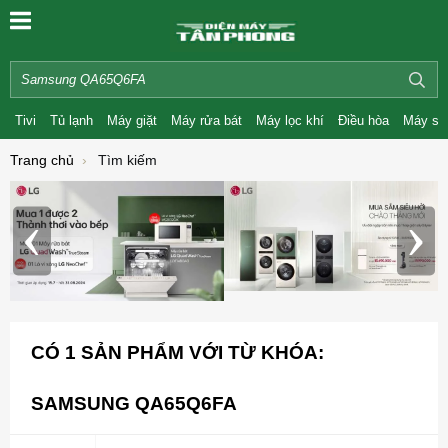
Tivi
Tủ lạnh
Máy giặt
Máy rửa bát
Máy lọc khí
Điều hòa
Máy sấ
Trang chủ
Tìm kiếm
‹
›
CÓ
1
SẢN PHẨM VỚI TỪ KHÓA:
SAMSUNG QA65Q6FA