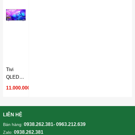
Tivi
QLED
Samsung
11.000.000₫
4K 65
inch
QA65Q6FA
LIÊN HỆ
0938.262.381- 0963.212.639
Bán hàng:
0938.262.381
Zalo: