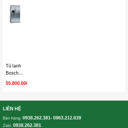
Tủ lạnh
Bosch
Inverter
55.800.000₫
531 lít
KAG93AIEPG
Serie 6
LIÊN HỆ
0938.262.381- 0963.212.639
Bán hàng:
0938.262.381
Zalo: