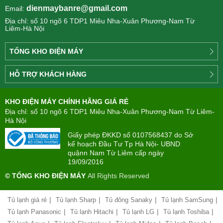
dienmaybanre@gmail.com
Email:
Địa chỉ: số 10 ngõ 6 TDP1 Miêu Nha-Xuân Phương-Nam Từ
Liêm-Hà Nội
TỔNG KHO ĐIỆN MÁY
Công
HỖ TRỢ KHÁCH HÀNG
ty
Điện
Tìm
máy
KHO ĐIỆN MÁY CHÍNH HÃNG GIÁ RẺ
hiểu
TÂN
về
Địa chỉ: số 10 ngõ 6 TDP1 Miêu Nha-Xuân Phương-Nam Từ Liêm-
PHONG(8:00
mua
Hà Nội
-
trả
22:00)
Giấy phép ĐKKD số 0107568437 do Sở
góp
kế hoạch Đầu Tư Tp Hà Nội- UBND
quậnn Nam Từ Liêm cấp ngày
Giới
Chính
19/09/2016
thiệu
sách
công
© TỔNG KHO ĐIỆN MÁY
All Rights Reserved
đổi
ty
mới
hàng
|
|
|
|
Tủ lạnh giá rẻ
Tủ lạnh Sharp
Tủ đông Sanaky
Tủ lạnh SamSung
Chính
hóa
sách
|
|
|
|
Tủ lạnh Panasonic
Tủ lạnh Hitachi
Tủ lạnh LG
Tủ lạnh Toshiba
bảo