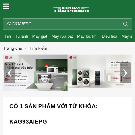
Tivi
Tủ lạnh
Máy giặt
Máy rửa bát
Máy lọc khí
Điều hòa
Máy sấ
Trang chủ
Tìm kiếm
‹
›
CÓ
1
SẢN PHẨM VỚI TỪ KHÓA:
KAG93AIEPG